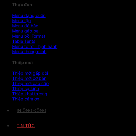
Thực đơn
Menu dạng cuốn
Menu tập
Menu để bàn
Menu gấp ba
Menu bồi Format
Table Tents
Menu tờ rời
Menu thông minh
Thiệp mời
Thiệp mời gấp đôi
Thiệp mời cơ bản
Thiệp mời cao cấp
Thiệp sự kiện
Thiệp khai trương
Thiệp cảm ơn
IN ỐNG ĐỒNG
TIN TỨC