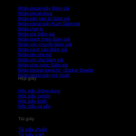
Nhãn decal giấy
Nhãn decal nhựa
Nhãn dán bao bì
Nhãn decal giấy Kraft
Nhãn chai lọ
Nhãn giá
Nhãn danh thiếp
Nhãn vận chuyển
Nhãn cảnh báo
Nhãn tên cho bé
Nhãn ghi chú
Nhãn chai nước
Nhãn sticker dạng tờ - Sticker Sheets
Nhãn decal giấy mỹ thuật
Hộp giấy
Hộp giấy thông dụng
Hộp giấy carton
Hộp giấy kraft
Hộp giấy có sẵn
Túi giấy
Túi giấy chuẩn
Túi giấy kraft