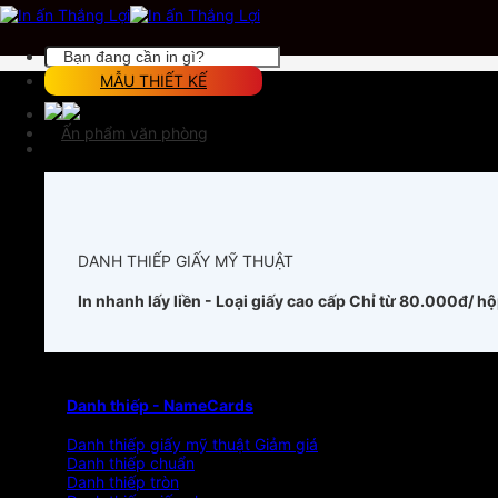
Chuyển
đến
nội
Tìm
dung
kiếm:
MẪU THIẾT KẾ
Ấn phẩm văn phòng
DANH THIẾP GIẤY MỸ THUẬT
In nhanh lấy liền - Loại giấy cao cấp
Chỉ từ 80.000đ/ h
Danh thiếp - NameCards
Danh thiếp giấy mỹ thuật
Danh thiếp chuẩn
Danh thiếp tròn