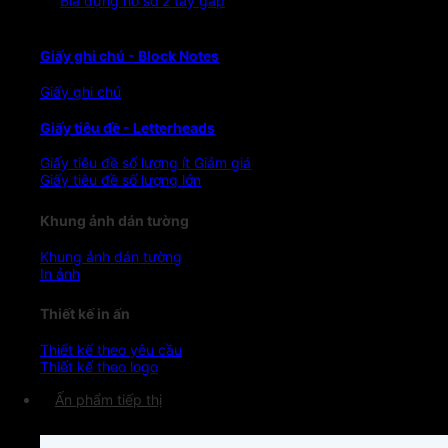
Bìa đựng hồ sơ 2 tay gấp
Giấy ghi chú - Block Notes
Giấy ghi chú
Giấy tiêu đề - Letterheads
Giấy tiêu đề số lượng ít
Giấy tiêu đề số lượng lớn
Khung ảnh dán tường
Khung ảnh dán tường
In ảnh
Thiết kế in ấn
Thiết kế theo yêu cầu
Thiết kế theo logo
Ấn phẩm tiếp thị