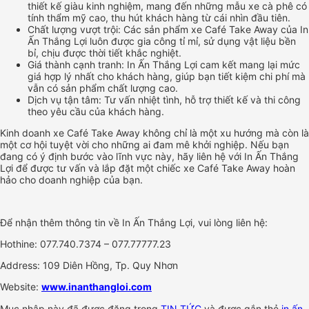
thiết kế giàu kinh nghiệm, mang đến những mẫu xe cà phê có
tính thẩm mỹ cao, thu hút khách hàng từ cái nhìn đầu tiên.
Chất lượng vượt trội: Các sản phẩm xe Café Take Away của In
Ấn Thắng Lợi luôn được gia công tỉ mỉ, sử dụng vật liệu bền
bỉ, chịu được thời tiết khắc nghiệt.
Giá thành cạnh tranh: In Ấn Thắng Lợi cam kết mang lại mức
giá hợp lý nhất cho khách hàng, giúp bạn tiết kiệm chi phí mà
vẫn có sản phẩm chất lượng cao.
Dịch vụ tận tâm: Tư vấn nhiệt tình, hỗ trợ thiết kế và thi công
theo yêu cầu của khách hàng.
Kinh doanh xe Café Take Away không chỉ là một xu hướng mà còn là
một cơ hội tuyệt vời cho những ai đam mê khởi nghiệp. Nếu bạn
đang có ý định bước vào lĩnh vực này, hãy liên hệ với In Ấn Thắng
Lợi để được tư vấn và lắp đặt một chiếc xe Café Take Away hoàn
hảo cho doanh nghiệp của bạn.
Để nhận thêm thông tin về In Ấn Thắng Lợi, vui lòng liên hệ:
Hothine: 077.740.7374 – 077.77777.23
Address: 109 Diên Hồng, Tp. Quy Nhơn
Website:
www.inanthangloi.com
Mục nhập này đã được đăng trong
TIN TỨC
và được gắn thẻ
in ấn