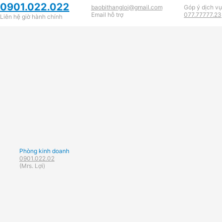
0901.022.022
baobithangloi@gmail.com
Góp ý dịch vụ
Email hỗ trợ
077.77777.23
Liên hệ giờ hành chính
Phòng kinh doanh
0901.022.02
(Mrs. Lợi)