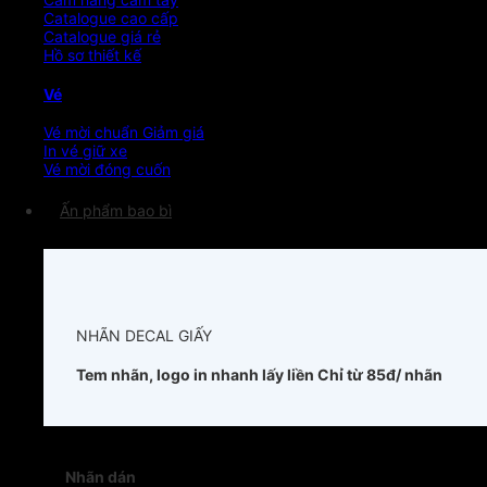
Catalogue cao cấp
Catalogue giá rẻ
Hồ sơ thiết kế
Vé
Vé mời chuẩn
In vé giữ xe
Vé mời đóng cuốn
Ấn phẩm bao bì
NHÃN DECAL GIẤY
Tem nhãn, logo in nhanh lấy liền
Chỉ từ 85đ/ nhãn
Nhãn dán