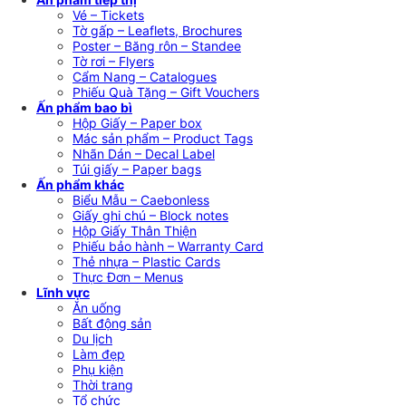
Vé – Tickets
Tờ gấp – Leaflets, Brochures
Poster – Băng rôn – Standee
Tờ rơi – Flyers
Cẩm Nang – Catalogues
Phiếu Quà Tặng – Gift Vouchers
Ấn phẩm bao bì
Hộp Giấy – Paper box
Mác sản phẩm – Product Tags
Nhãn Dán – Decal Label
Túi giấy – Paper bags
Ấn phẩm khác
Biểu Mẫu – Caebonless
Giấy ghi chú – Block notes
Hộp Giấy Thân Thiện
Phiếu bảo hành – Warranty Card
Thẻ nhựa – Plastic Cards
Thực Đơn – Menus
Lĩnh vực
Ăn uống
Bất động sản
Du lịch
Làm đẹp
Phụ kiện
Thời trang
Tổ chức