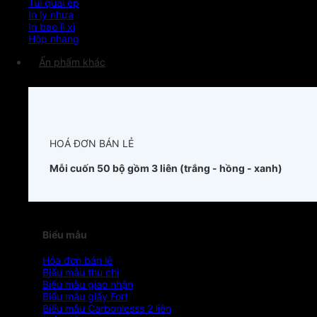
Túi quai ép
In ly nhựa
In bao lì xì
Hộp nhang
Ấn phẩm khác
HOÁ ĐƠN BÁN LẺ
Mỗi cuốn 50 bộ gồm 3 liên (trắng - hồng - xanh)
Biểu mẫu
Hóa đơn bán lẻ
Biểu mẫu thu chi
Biểu mẫu giao nhận
Biểu mẫu giấy Fort
Biểu mẫu Carbonlesss 2 liên