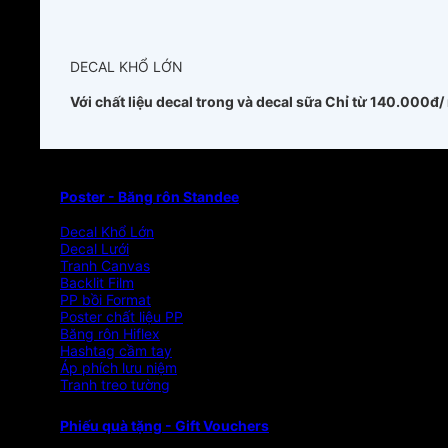
DECAL KHỔ LỚN
Với chất liệu decal trong và decal sữa
Chỉ từ 140.000đ/
Poster - Băng rôn Standee
Decal Khổ Lớn
Decal Lưới
Tranh Canvas
Backlit Film
PP bồi Format
Poster chất liệu PP
Băng rôn Hiflex
Hashtag cầm tay
Áp phích lưu niệm
Tranh treo tường
Phiếu quà tặng - Gift Vouchers