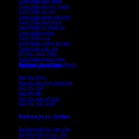
Danh thiếp giấy nhựa
Danh thiếp bo góc chuẩn
Danh thiếp ép kim
Danh thiếp nhập nổi/chìm
Danh thiếp Hightlight
Danh thiếp kỹ thuật số
Danh thiếp vuông
Danh thiếp oval
Danh thiếp vuông bo góc
Danh thiếp gấp đôi
Bộ mẫu danh thiếp
Danh thiếp thông minh
Tài khoản danh thiếp điện tử
Bao thư - Envelopes
Bao thư trung
Bao thư lấy ngay
Bao thư nhỏ
Bao thư lớn
Bao thư cửa sổ kính
Bao thư giấy kraft
Bìa đựng hồ sơ - Folders
Bìa đựng hồ sơ 1 tay gấp
Bìa đựng hồ sơ cao cấp