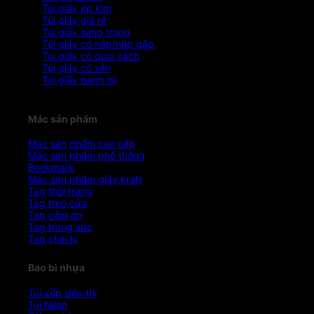
Túi giấy ép kim
Túi giấy giá rẻ
Túi giấy sang trọng
Túi giấy có nắp/nắp gập
Túi giấy có quai xách
Túi giấy có sẵn
Túi giấy bánh mì
Mác sản phẩm
Mác sản phẩm cao cấp
Mác sản phẩm phổ thông
Bookmark
Mác sản phẩm giấy kraft
Tag thời trang
Tag treo cửa
Tag cảm ơn
Tag trang sức
Tag chai lọ
Bao bì nhựa
Túi xốp siêu thị
Túi Nilon