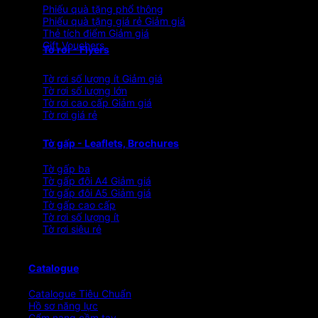
Phiếu quà tặng phổ thông
Phiếu quà tặng giá rẻ
Thẻ tích điểm
Gift Vouchers
Tờ rơi - Flyers
Tờ rơi số lượng ít
Tờ rơi số lượng lớn
Tờ rơi cao cấp
Tờ rơi giá rẻ
Tờ gấp - Leaflets, Brochures
Tờ gấp ba
Tờ gấp đôi A4
Tờ gấp đôi A5
Tờ gấp cao cấp
Tờ rơi số lượng ít
Tờ rơi siêu rẻ
Catalogue
Catalogue Tiêu Chuẩn
Hồ sơ năng lực
Cẩm nang cầm tay