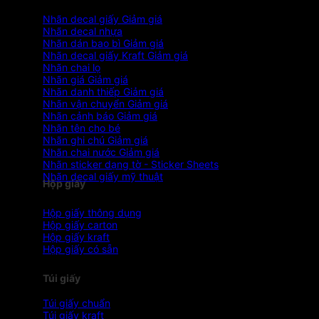
Nhãn decal giấy
Nhãn decal nhựa
Nhãn dán bao bì
Nhãn decal giấy Kraft
Nhãn chai lọ
Nhãn giá
Nhãn danh thiếp
Nhãn vận chuyển
Nhãn cảnh báo
Nhãn tên cho bé
Nhãn ghi chú
Nhãn chai nước
Nhãn sticker dạng tờ - Sticker Sheets
Nhãn decal giấy mỹ thuật
Hộp giấy
Hộp giấy thông dụng
Hộp giấy carton
Hộp giấy kraft
Hộp giấy có sẵn
Túi giấy
Túi giấy chuẩn
Túi giấy kraft