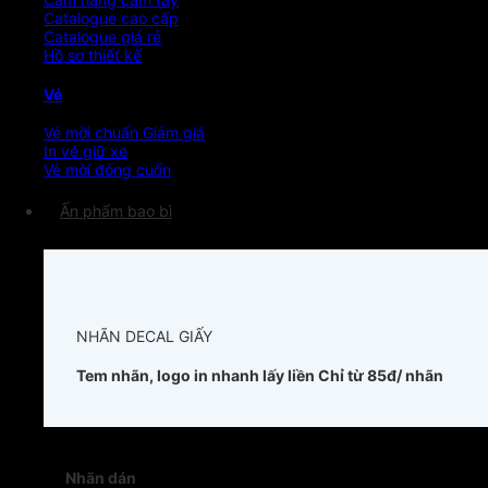
Catalogue cao cấp
Catalogue giá rẻ
Hồ sơ thiết kế
Vé
Vé mời chuẩn
In vé giữ xe
Vé mời đóng cuốn
Ấn phẩm bao bì
NHÃN DECAL GIẤY
Tem nhãn, logo in nhanh lấy liền
Chỉ từ 85đ/ nhãn
Nhãn dán