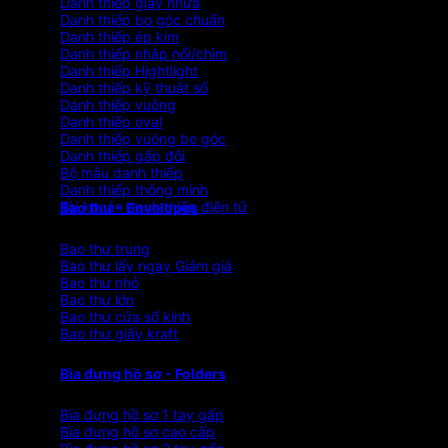
Danh thiếp giấy nhựa
Danh thiếp bo góc chuẩn
Danh thiếp ép kim
Danh thiếp nhập nổi/chìm
Danh thiếp Hightlight
Danh thiếp kỹ thuật số
Danh thiếp vuông
Danh thiếp oval
Danh thiếp vuông bo góc
Danh thiếp gấp đôi
Bộ mẫu danh thiếp
Danh thiếp thông minh
Tài khoản danh thiếp điện tử
Bao thư - Envelopes
Bao thư trung
Bao thư lấy ngay
Bao thư nhỏ
Bao thư lớn
Bao thư cửa sổ kính
Bao thư giấy kraft
Bìa đựng hồ sơ - Folders
Bìa đựng hồ sơ 1 tay gấp
Bìa đựng hồ sơ cao cấp