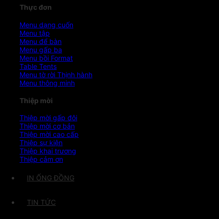
Thực đơn
Menu dạng cuốn
Menu tập
Menu để bàn
Menu gấp ba
Menu bồi Format
Table Tents
Menu tờ rời
Menu thông minh
Thiệp mời
Thiệp mời gấp đôi
Thiệp mời cơ bản
Thiệp mời cao cấp
Thiệp sự kiện
Thiệp khai trương
Thiệp cảm ơn
IN ỐNG ĐỒNG
TIN TỨC