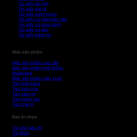
Túi giấy ép kim
Túi giấy giá rẻ
Túi giấy sang trọng
Túi giấy có nắp/nắp gập
Túi giấy có quai xách
Túi giấy có sẵn
Túi giấy bánh mì
Mác sản phẩm
Mác sản phẩm cao cấp
Mác sản phẩm phổ thông
Bookmark
Mác sản phẩm giấy kraft
Tag thời trang
Tag treo cửa
Tag cảm ơn
Tag trang sức
Tag chai lọ
Bao bì nhựa
Túi xốp siêu thị
Túi Nilon