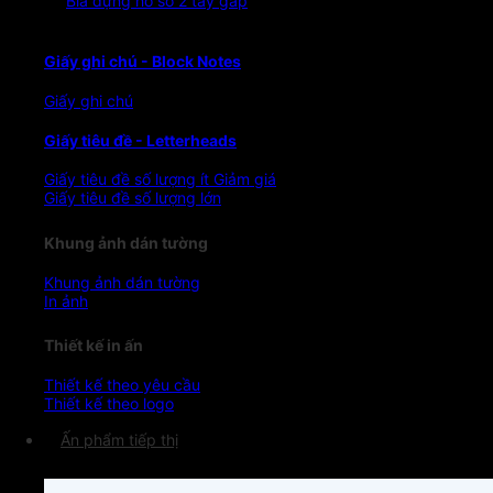
Bìa đựng hồ sơ 2 tay gấp
Giấy ghi chú - Block Notes
Giấy ghi chú
Giấy tiêu đề - Letterheads
Giấy tiêu đề số lượng ít
Giấy tiêu đề số lượng lớn
Khung ảnh dán tường
Khung ảnh dán tường
In ảnh
Thiết kế in ấn
Thiết kế theo yêu cầu
Thiết kế theo logo
Ấn phẩm tiếp thị