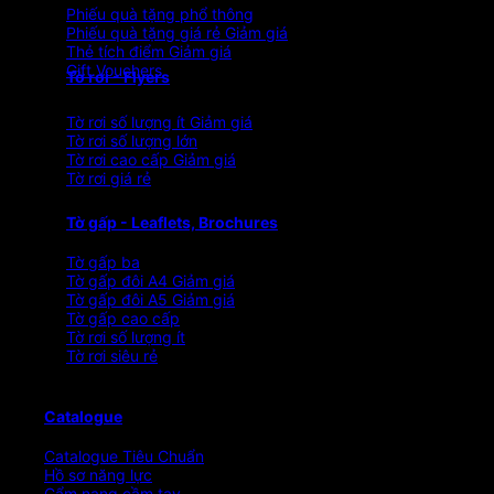
Phiếu quà tặng phổ thông
Phiếu quà tặng giá rẻ
Thẻ tích điểm
Gift Vouchers
Tờ rơi - Flyers
Tờ rơi số lượng ít
Tờ rơi số lượng lớn
Tờ rơi cao cấp
Tờ rơi giá rẻ
Tờ gấp - Leaflets, Brochures
Tờ gấp ba
Tờ gấp đôi A4
Tờ gấp đôi A5
Tờ gấp cao cấp
Tờ rơi số lượng ít
Tờ rơi siêu rẻ
Catalogue
Catalogue Tiêu Chuẩn
Hồ sơ năng lực
Cẩm nang cầm tay