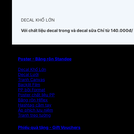
DECAL KHỔ LỚN
Với chất liệu decal trong và decal sữa
Chỉ từ 140.000đ/
Poster - Băng rôn Standee
Decal Khổ Lớn
Decal Lưới
Tranh Canvas
Backlit Film
PP bồi Format
Poster chất liệu PP
Băng rôn Hiflex
Hashtag cầm tay
Áp phích lưu niệm
Tranh treo tường
Phiếu quà tặng - Gift Vouchers