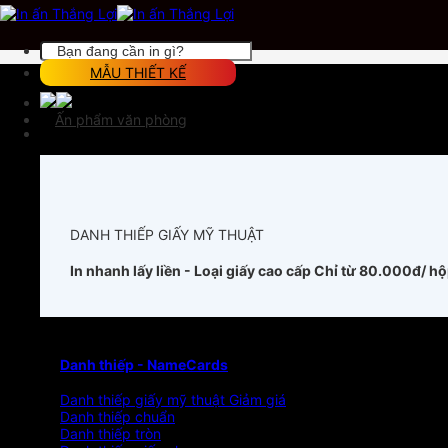
Chuyển
đến
nội
Tìm
dung
kiếm:
MẪU THIẾT KẾ
Ấn phẩm văn phòng
DANH THIẾP GIẤY MỸ THUẬT
In nhanh lấy liền - Loại giấy cao cấp
Chỉ từ 80.000đ/ h
Danh thiếp - NameCards
Danh thiếp giấy mỹ thuật
Danh thiếp chuẩn
Danh thiếp tròn