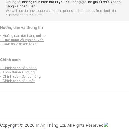
Chúng tôi không thực hiện bất kì yêu cầu nâng giá, kê giá từ phía khách
hàng và nhân viên.
We will not do any requests to raise prices, adjust prices from both the
customer and the staff.
Hướng dẫn và thông tin
- Hướng dẫn đặt hàng online
- Giao hàng và Vận chuyển
- Hình thức thanh toán
Chính sách
- Chính sách bảo hành
- Thoả thuận sử dụng
- Chính sách đổi trả hàng
- Chính sách bảo mật
Copyright © 2026 In Ấn Thắng Lợi. All Rights Reserved