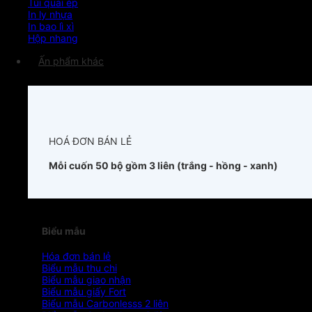
Túi quai ép
In ly nhựa
In bao lì xì
Hộp nhang
Ấn phẩm khác
HOÁ ĐƠN BÁN LẺ
Mỗi cuốn 50 bộ gồm 3 liên (trắng - hồng - xanh)
Biểu mẫu
Hóa đơn bán lẻ
Biểu mẫu thu chi
Biểu mẫu giao nhận
Biểu mẫu giấy Fort
Biểu mẫu Carbonlesss 2 liên