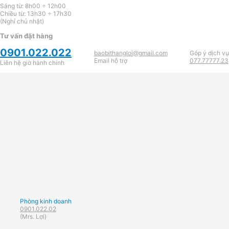
Sáng từ: 8h00 ÷ 12h00
Chiều từ: 13h30 ÷ 17h30
(Nghỉ chủ nhật)
Tư vấn đặt hàng
0901.022.022
baobithangloi@gmail.com
Góp ý dịch vụ
Email hỗ trợ
077.77777.23
Liên hệ giờ hành chính
Phòng kinh doanh
0901.022.02
(Mrs. Lợi)