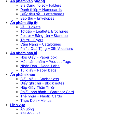
Ấn phẩm văn phòng
Bìa đựng hồ sơ – Folders
Danh thiếp – Namecards
Giấy tiêu đề – Letterheads
Bao thư – Envelopes
Ấn phẩm tiếp thị
Vé – Tickets
Tờ gấp – Leaflets, Brochures
Poster – Băng rôn – Standee
Tờ rơi – Flyers
Cẩm Nang – Catalogues
Phiếu Quà Tặng – Gift Vouchers
Ấn phẩm bao bì
Hộp Giấy – Paper box
Mác sản phẩm – Product Tags
Nhãn Dán – Decal Label
Túi giấy – Paper bags
Ấn phẩm khác
Biểu Mẫu – Caebonless
Giấy ghi chú – Block notes
Hộp Giấy Thân Thiện
Phiếu bảo hành – Warranty Card
Thẻ nhựa – Plastic Cards
Thực Đơn – Menus
Lĩnh vực
Ăn uống
Bất động sản