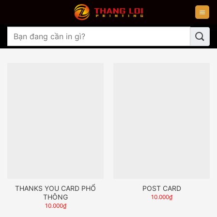
Chuyển
đến
nội
Tìm
dung
kiếm:
THANKS YOU CARD PHỔ
POST CARD
THÔNG
10.000
₫
10.000
₫