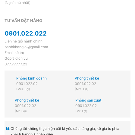
(Nghỉ chủ nhật)
TƯ VẤN ĐẶT HÀNG
0901.022.022
Liên hệ giờ hành chính
baobithangloi@gmail.com
Email hỗ trợ
Góp ý dịch vụ
077.77777.23
Phòng kinh doanh
Phòng thiết kế
0901.022.02
0901.022.02
(Mrs. Lợi)
(Mrs. Lợi)
Phòng thiết kế
Phòng sản xuất
0901.022.02
0901.022.02
(Mr. Lợi)
(Mr. Lợi)
Chúng tôi không thực hiện bất kì yêu cầu nâng giá, kê giá từ phía
khách hàng và nhân viên.