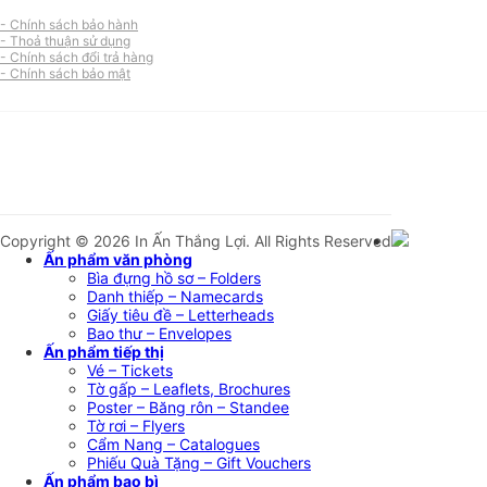
- Chính sách bảo hành
- Thoả thuận sử dụng
- Chính sách đổi trả hàng
- Chính sách bảo mật
Copyright © 2026 In Ấn Thắng Lợi. All Rights Reserved
Ấn phẩm văn phòng
Bìa đựng hồ sơ – Folders
Danh thiếp – Namecards
Giấy tiêu đề – Letterheads
Bao thư – Envelopes
Ấn phẩm tiếp thị
Vé – Tickets
Tờ gấp – Leaflets, Brochures
Poster – Băng rôn – Standee
Tờ rơi – Flyers
Cẩm Nang – Catalogues
Phiếu Quà Tặng – Gift Vouchers
Ấn phẩm bao bì