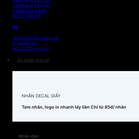
Catalogue cao cấp
Catalogue giá rẻ
Hồ sơ thiết kế
Vé
Vé mời chuẩn
In vé giữ xe
Vé mời đóng cuốn
Ấn phẩm bao bì
NHÃN DECAL GIẤY
Tem nhãn, logo in nhanh lấy liền
Chỉ từ 85đ/ nhãn
Nhãn dán