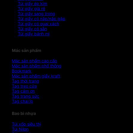
Túi giấy ép kim
Túi giấy giá rẻ
Túi giấy sang trọng
Túi giấy có nắp/nắp gập
Túi giấy có quai xách
Túi giấy có sẵn
Túi giấy bánh mì
Mác sản phẩm
Mác sản phẩm cao cấp
Mác sản phẩm phổ thông
Bookmark
Mác sản phẩm giấy kraft
Tag thời trang
Tag treo cửa
Tag cảm ơn
Tag trang sức
Tag chai lọ
Bao bì nhựa
Túi xốp siêu thị
Túi Nilon