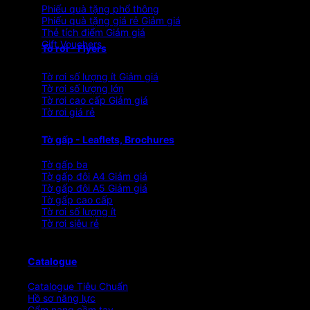
Phiếu quà tặng phổ thông
Phiếu quà tặng giá rẻ
Thẻ tích điểm
Gift Vouchers
Tờ rơi - Flyers
Tờ rơi số lượng ít
Tờ rơi số lượng lớn
Tờ rơi cao cấp
Tờ rơi giá rẻ
Tờ gấp - Leaflets, Brochures
Tờ gấp ba
Tờ gấp đôi A4
Tờ gấp đôi A5
Tờ gấp cao cấp
Tờ rơi số lượng ít
Tờ rơi siêu rẻ
Catalogue
Catalogue Tiêu Chuẩn
Hồ sơ năng lực
Cẩm nang cầm tay