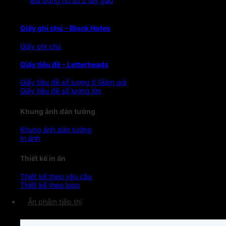
Bìa đựng hồ sơ 2 tay gấp
Giấy ghi chú - Block Notes
Giấy ghi chú
Giấy tiêu đề - Letterheads
Giấy tiêu đề số lượng ít
Giấy tiêu đề số lượng lớn
Khung ảnh dán tường
Khung ảnh dán tường
In ảnh
Thiết kế in ấn
Thiết kế theo yêu cầu
Thiết kế theo logo
Ấn phẩm tiếp thị