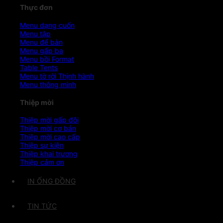
Thực đơn
Menu dạng cuốn
Menu tập
Menu để bàn
Menu gấp ba
Menu bồi Format
Table Tents
Menu tờ rời
Menu thông minh
Thiệp mời
Thiệp mời gấp đôi
Thiệp mời cơ bản
Thiệp mời cao cấp
Thiệp sự kiện
Thiệp khai trương
Thiệp cảm ơn
IN ỐNG ĐỒNG
TIN TỨC