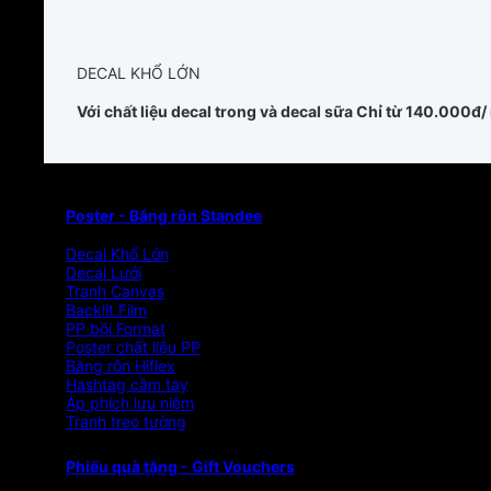
DECAL KHỔ LỚN
Với chất liệu decal trong và decal sữa
Chỉ từ 140.000đ/
Poster - Băng rôn Standee
Decal Khổ Lớn
Decal Lưới
Tranh Canvas
Backlit Film
PP bồi Format
Poster chất liệu PP
Băng rôn Hiflex
Hashtag cầm tay
Áp phích lưu niệm
Tranh treo tường
Phiếu quà tặng - Gift Vouchers