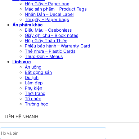
Hộp Giấy – Paper box
Mác sản phẩm – Product Tags
Nhãn Dán – Decal Label
Túi giấy – Paper bags
Ấn phẩm khác
Biểu Mẫu – Caebonless
Giấy ghi chú – Block notes
Hộp Giấy Thân Thiện
Phiếu bảo hành – Warranty Card
Thẻ nhựa – Plastic Cards
Thực Đơn – Menus
Lĩnh vực
Ăn uống
Bất động sản
Du lịch
Làm đẹp
Phụ kiện
Thời trang
Tổ chức
Trường học
LIÊN HỆ NHANH