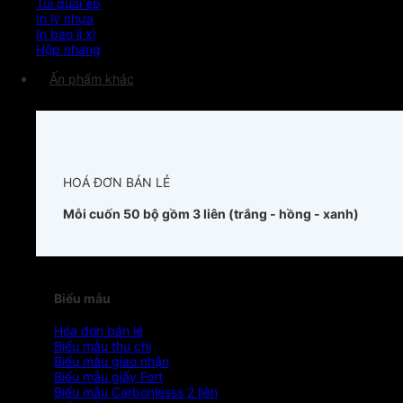
Túi quai ép
In ly nhựa
In bao lì xì
Hộp nhang
Ấn phẩm khác
HOÁ ĐƠN BÁN LẺ
Mỗi cuốn 50 bộ gồm 3 liên (trắng - hồng - xanh)
Biểu mẫu
Hóa đơn bán lẻ
Biểu mẫu thu chi
Biểu mẫu giao nhận
Biểu mẫu giấy Fort
Biểu mẫu Carbonlesss 2 liên