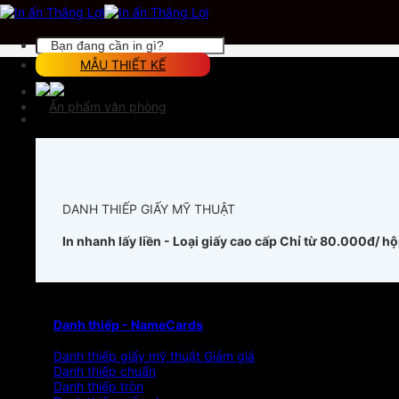
Chuyển
đến
nội
Tìm
dung
kiếm:
MẪU THIẾT KẾ
Ấn phẩm văn phòng
DANH THIẾP GIẤY MỸ THUẬT
In nhanh lấy liền - Loại giấy cao cấp
Chỉ từ 80.000đ/ h
Danh thiếp - NameCards
Danh thiếp giấy mỹ thuật
Danh thiếp chuẩn
Danh thiếp tròn