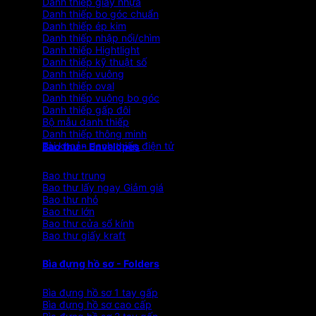
Danh thiếp giấy nhựa
Danh thiếp bo góc chuẩn
Danh thiếp ép kim
Danh thiếp nhập nổi/chìm
Danh thiếp Hightlight
Danh thiếp kỹ thuật số
Danh thiếp vuông
Danh thiếp oval
Danh thiếp vuông bo góc
Danh thiếp gấp đôi
Bộ mẫu danh thiếp
Danh thiếp thông minh
Tài khoản danh thiếp điện tử
Bao thư - Envelopes
Bao thư trung
Bao thư lấy ngay
Bao thư nhỏ
Bao thư lớn
Bao thư cửa sổ kính
Bao thư giấy kraft
Bìa đựng hồ sơ - Folders
Bìa đựng hồ sơ 1 tay gấp
Bìa đựng hồ sơ cao cấp