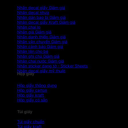
Nhãn decal giấy
Nhãn decal nhựa
Nhãn dán bao bì
Nhãn decal giấy Kraft
Nhãn chai lọ
Nhãn giá
Nhãn danh thiếp
Nhãn vận chuyển
Nhãn cảnh báo
Nhãn tên cho bé
Nhãn ghi chú
Nhãn chai nước
Nhãn sticker dạng tờ - Sticker Sheets
Nhãn decal giấy mỹ thuật
Hộp giấy
Hộp giấy thông dụng
Hộp giấy carton
Hộp giấy kraft
Hộp giấy có sẵn
Túi giấy
Túi giấy chuẩn
Túi giấy kraft