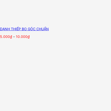
DANH THIẾP BO GÓC CHUẨN
5.000
₫
–
10.000
₫