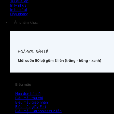
Túi quai ép
In ly nhựa
In bao lì xì
Hộp nhang
Ấn phẩm khác
HOÁ ĐƠN BÁN LẺ
Mỗi cuốn 50 bộ gồm 3 liên (trắng - hồng - xanh)
Biểu mẫu
Hóa đơn bán lẻ
Biểu mẫu thu chi
Biểu mẫu giao nhận
Biểu mẫu giấy Fort
Biểu mẫu Carbonlesss 2 liên