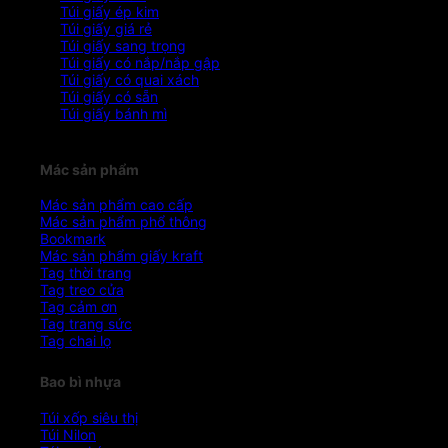
Túi giấy ép kim
Túi giấy giá rẻ
Túi giấy sang trọng
Túi giấy có nắp/nắp gập
Túi giấy có quai xách
Túi giấy có sẵn
Túi giấy bánh mì
Mác sản phẩm
Mác sản phẩm cao cấp
Mác sản phẩm phổ thông
Bookmark
Mác sản phẩm giấy kraft
Tag thời trang
Tag treo cửa
Tag cảm ơn
Tag trang sức
Tag chai lọ
Bao bì nhựa
Túi xốp siêu thị
Túi Nilon