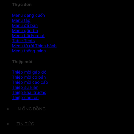
Thực đơn
Menu dạng cuốn
Menu tập
Menu để bàn
Menu gấp ba
Menu bồi Format
Table Tents
Menu tờ rời
Menu thông minh
Thiệp mời
Thiệp mời gấp đôi
Thiệp mời cơ bản
Thiệp mời cao cấp
Thiệp sự kiện
Thiệp khai trương
Thiệp cảm ơn
IN ỐNG ĐỒNG
TIN TỨC