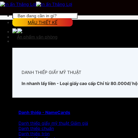
Chuyển
đến
nội
Tìm
dung
kiếm:
MẪU THIẾT KẾ
Ấn phẩm văn phòng
DANH THIẾP GIẤY MỸ THUẬT
In nhanh lấy liền - Loại giấy cao cấp
Chỉ từ 80.000đ/ h
Danh thiếp - NameCards
Danh thiếp giấy mỹ thuật
Danh thiếp chuẩn
Danh thiếp tròn