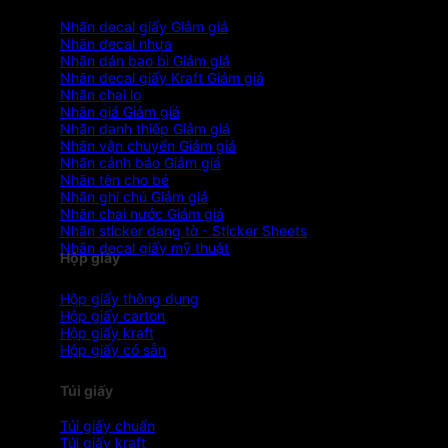
Nhãn decal giấy
Nhãn decal nhựa
Nhãn dán bao bì
Nhãn decal giấy Kraft
Nhãn chai lọ
Nhãn giá
Nhãn danh thiếp
Nhãn vận chuyển
Nhãn cảnh báo
Nhãn tên cho bé
Nhãn ghi chú
Nhãn chai nước
Nhãn sticker dạng tờ - Sticker Sheets
Nhãn decal giấy mỹ thuật
Hộp giấy
Hộp giấy thông dụng
Hộp giấy carton
Hộp giấy kraft
Hộp giấy có sẵn
Túi giấy
Túi giấy chuẩn
Túi giấy kraft