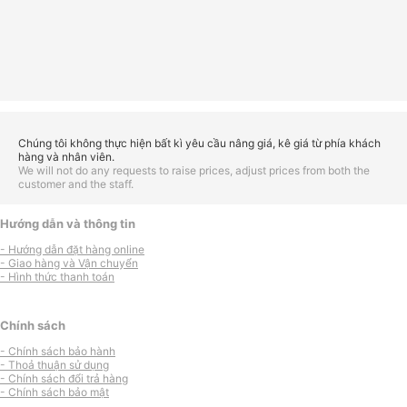
Chúng tôi không thực hiện bất kì yêu cầu nâng giá, kê giá từ phía khách
hàng và nhân viên.
We will not do any requests to raise prices, adjust prices from both the
customer and the staff.
Hướng dẫn và thông tin
- Hướng dẫn đặt hàng online
- Giao hàng và Vận chuyển
- Hình thức thanh toán
Chính sách
- Chính sách bảo hành
- Thoả thuận sử dụng
- Chính sách đổi trả hàng
- Chính sách bảo mật