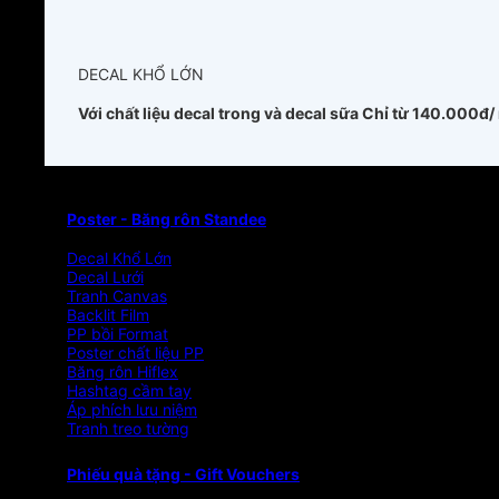
DECAL KHỔ LỚN
Với chất liệu decal trong và decal sữa
Chỉ từ 140.000đ/
Poster - Băng rôn Standee
Decal Khổ Lớn
Decal Lưới
Tranh Canvas
Backlit Film
PP bồi Format
Poster chất liệu PP
Băng rôn Hiflex
Hashtag cầm tay
Áp phích lưu niệm
Tranh treo tường
Phiếu quà tặng - Gift Vouchers