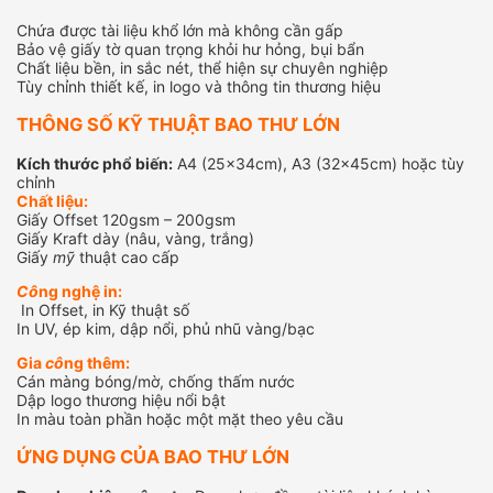
Chứa được tài liệu khổ lớn mà không cần gấp
Bảo vệ giấy tờ quan trọng khỏi hư hỏng, bụi bẩn
Chất liệu bền, in sắc nét, thể hiện sự chuyên nghiệp
Tùy chỉnh thiết kế, in logo và thông tin thương hiệu
THÔNG SỐ KỸ THUẬT BAO THƯ LỚN
Kích thước phổ biến:
A4 (25x34cm), A3 (32x45cm) hoặc tùy
chỉnh
Chất liệu:
Giấy Offset 120gsm – 200gsm
Giấy Kraft dày (nâu, vàng, trắng)
Giấy
mỹ
thuật cao cấp
Cô
ng nghệ in:
In Offset, in Kỹ thuật số
In UV, ép kim, dập nổi, phủ nhũ vàng/bạc
Gia
cô
ng thêm:
Cán màng bóng/mờ, chống thấm nước
Dập logo thương hiệu nổi bật
In màu toàn phần hoặc một mặt theo yêu cầu
ỨNG DỤNG CỦA BAO THƯ LỚN