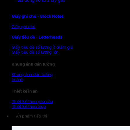
Bìa đựng hồ sơ 2 tay gấp
Giấy ghi chú - Block Notes
Giấy ghi chú
Giấy tiêu đề - Letterheads
Giấy tiêu đề số lượng ít
Giấy tiêu đề số lượng lớn
Khung ảnh dán tường
Khung ảnh dán tường
In ảnh
Thiết kế in ấn
Thiết kế theo yêu cầu
Thiết kế theo logo
Ấn phẩm tiếp thị