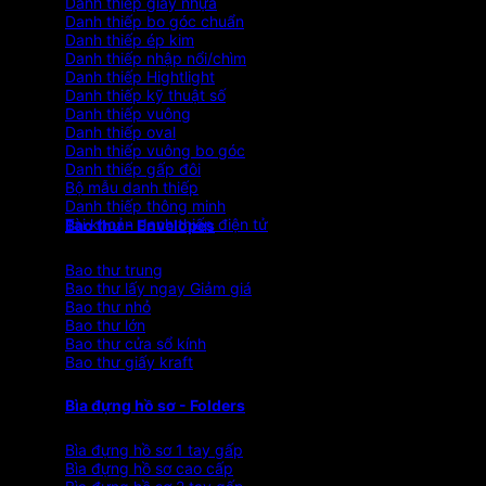
Danh thiếp giấy nhựa
Danh thiếp bo góc chuẩn
Danh thiếp ép kim
Danh thiếp nhập nổi/chìm
Danh thiếp Hightlight
Danh thiếp kỹ thuật số
Danh thiếp vuông
Danh thiếp oval
Danh thiếp vuông bo góc
Danh thiếp gấp đôi
Bộ mẫu danh thiếp
Danh thiếp thông minh
Tài khoản danh thiếp điện tử
Bao thư - Envelopes
Bao thư trung
Bao thư lấy ngay
Bao thư nhỏ
Bao thư lớn
Bao thư cửa sổ kính
Bao thư giấy kraft
Bìa đựng hồ sơ - Folders
Bìa đựng hồ sơ 1 tay gấp
Bìa đựng hồ sơ cao cấp