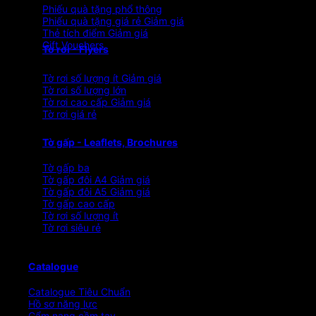
Phiếu quà tặng phổ thông
Phiếu quà tặng giá rẻ
Thẻ tích điểm
Gift Vouchers
Tờ rơi - Flyers
Tờ rơi số lượng ít
Tờ rơi số lượng lớn
Tờ rơi cao cấp
Tờ rơi giá rẻ
Tờ gấp - Leaflets, Brochures
Tờ gấp ba
Tờ gấp đôi A4
Tờ gấp đôi A5
Tờ gấp cao cấp
Tờ rơi số lượng ít
Tờ rơi siêu rẻ
Catalogue
Catalogue Tiêu Chuẩn
Hồ sơ năng lực
Cẩm nang cầm tay