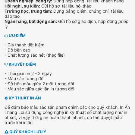
Doanh nghiệp,
cô
ng ty:
Đựng hợp đồng, tài liệu khách hàng
Hội nghị, sự kiện:
Gửi hồ sơ, tài liệu hội thảo
Trường học, trung tâm:
Đựng bảng điểm, chứng chỉ, tài liệu
đào tạo
Ngân hàng, bất động sản:
Gửi hồ sơ giao dịch, hợp đồng
pháp
lý
ƯU ĐIỂM
- Giá thành tiết kiệm
- Độ bền cao
- Chất lượng sắc nét (theo file)
KHUYẾT ĐIỂM
- Thời gian in 2 - 3 ngày
- Màu sắc tương đối
- Độ bền màu giữa 2 mặt tương đối
- Màu sắc giữa các lần in tương đối
KỸ THUẬT IN ẤN
Để đảm bảo màu sắc sản phẩm chính xác cho quý khách, In Ấn
Thắng Lợi sử dụng công nghệ in kỹ thuật số chất lượng như in
offset, vì vậy thời gian hoàn thành nhanh, có thể duyệt mẫu
trước khi in ấn.
QUÝ KHÁCH LƯU Ý