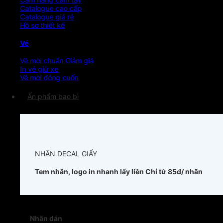
Catalogue cao cấp
Catalogue giá rẻ
Hồ sơ thiết kế
Vé
Vé mời chuẩn
In vé giữ xe
Vé mời đóng cuốn
Ấn phẩm bao bì
NHÃN DECAL GIẤY
Tem nhãn, logo in nhanh lấy liền
Chỉ từ 85đ/ nhãn
Nhãn dán