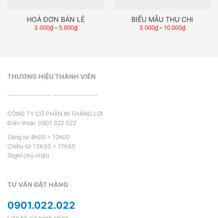
HOÁ ĐƠN BÁN LẺ
BIỂU MẪU THU CHI
3.000
₫
–
5.000
₫
3.000
₫
–
10.000
₫
THƯƠNG HIỆU THÀNH VIÊN
CÔNG TY CỔ PHẦN IN THẮNG LỢI
Điện thoại: 0901 022 022
Sáng từ: 8h00 ÷ 12h00
Chiều từ: 13h30 ÷ 17h30
(Nghỉ chủ nhật)
TƯ VẤN ĐẶT HÀNG
0901.022.022
Liên hệ giờ hành chính