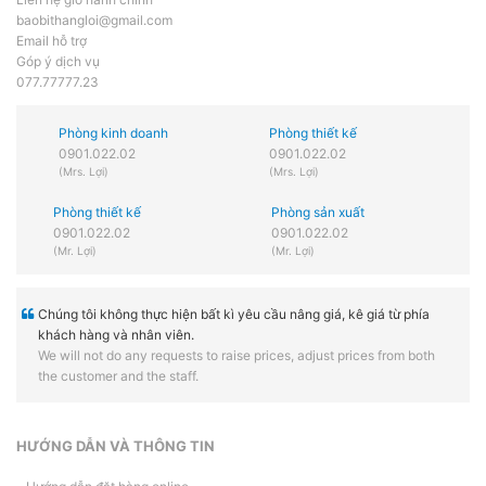
baobithangloi@gmail.com
Email hỗ trợ
Góp ý dịch vụ
077.77777.23
Phòng kinh doanh
Phòng thiết kế
0901.022.02
0901.022.02
(Mrs. Lợi)
(Mrs. Lợi)
Phòng thiết kế
Phòng sản xuất
0901.022.02
0901.022.02
(Mr. Lợi)
(Mr. Lợi)
Chúng tôi không thực hiện bất kì yêu cầu nâng giá, kê giá từ phía
khách hàng và nhân viên.
We will not do any requests to raise prices, adjust prices from both
the customer and the staff.
HƯỚNG DẪN VÀ THÔNG TIN