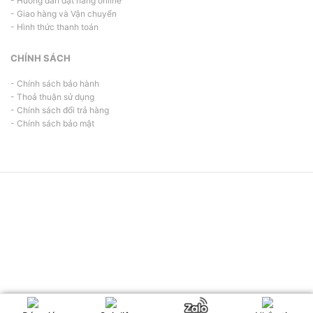
- Hướng dẫn đặt hàng online
- Giao hàng và Vận chuyển
- Hình thức thanh toán
CHÍNH SÁCH
- Chính sách bảo hành
- Thoả thuận sử dụng
- Chính sách đổi trả hàng
- Chính sách bảo mật
Copyright © 2026 In Ấn Thắng Lợi. All Rights Reserved