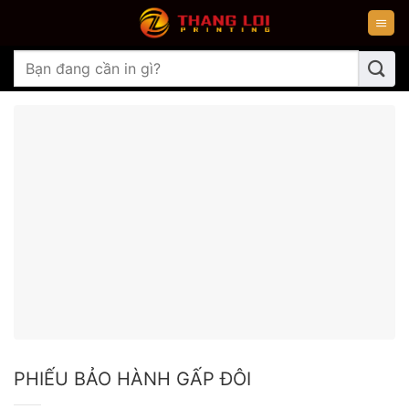
Chuyển
đến
nội
Tìm
dung
kiếm:
PHIẾU BẢO HÀNH GẤP ĐÔI