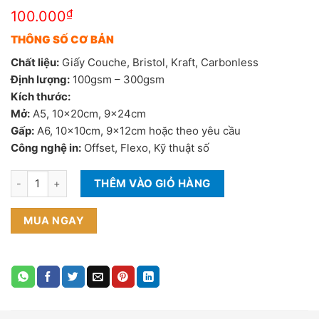
₫
100.000
THÔNG SỐ CƠ BẢN
Chất liệu:
Giấy Couche, Bristol, Kraft, Carbonless
Định lượng:
100gsm – 300gsm
Kích thước:
Mở:
A5, 10x20cm, 9x24cm
Gấp:
A6, 10x10cm, 9x12cm hoặc theo yêu cầu
Công nghệ in:
Offset, Flexo, Kỹ thuật số
PHIẾU BẢO HÀNH GẤP ĐÔI số lượng
THÊM VÀO GIỎ HÀNG
MUA NGAY