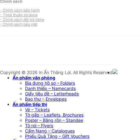
Chính sách
- Chính sách bảo hành
- Thoả thuận sử dụng
- Chính sách đổi trả hàng
- Chính sách bảo mật
Copyright © 2026 In Ấn Thắng Lợi. All Rights Reserved
Ấn phẩm văn phòng
Bìa đựng hồ sơ – Folders
Danh thiếp – Namecards
Giấy tiêu đề – Letterheads
Bao thư – Envelopes
Ấn phẩm tiếp thị
Vé – Tickets
Tờ gấp – Leaflets, Brochures
Poster – Băng rôn – Standee
Tờ rơi – Flyers
Cẩm Nang – Catalogues
Phiếu Quà Tặng – Gift Vouchers