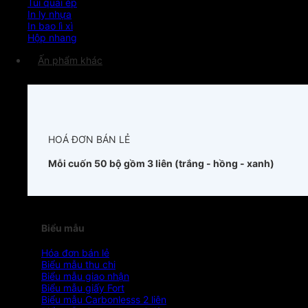
Túi quai ép
In ly nhựa
In bao lì xì
Hộp nhang
Ấn phẩm khác
HOÁ ĐƠN BÁN LẺ
Mỗi cuốn 50 bộ gồm 3 liên (trắng - hồng - xanh)
Biểu mẫu
Hóa đơn bán lẻ
Biểu mẫu thu chi
Biểu mẫu giao nhận
Biểu mẫu giấy Fort
Biểu mẫu Carbonlesss 2 liên