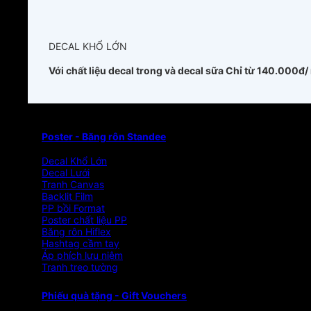
DECAL KHỔ LỚN
Với chất liệu decal trong và decal sữa
Chỉ từ 140.000đ/
Poster - Băng rôn Standee
Decal Khổ Lớn
Decal Lưới
Tranh Canvas
Backlit Film
PP bồi Format
Poster chất liệu PP
Băng rôn Hiflex
Hashtag cầm tay
Áp phích lưu niệm
Tranh treo tường
Phiếu quà tặng - Gift Vouchers