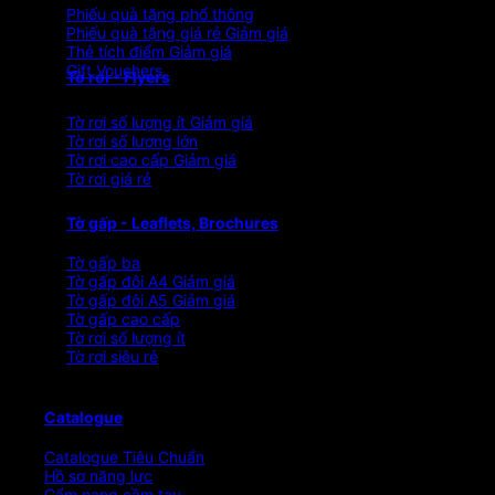
Phiếu quà tặng phổ thông
Phiếu quà tặng giá rẻ
Thẻ tích điểm
Gift Vouchers
Tờ rơi - Flyers
Tờ rơi số lượng ít
Tờ rơi số lượng lớn
Tờ rơi cao cấp
Tờ rơi giá rẻ
Tờ gấp - Leaflets, Brochures
Tờ gấp ba
Tờ gấp đôi A4
Tờ gấp đôi A5
Tờ gấp cao cấp
Tờ rơi số lượng ít
Tờ rơi siêu rẻ
Catalogue
Catalogue Tiêu Chuẩn
Hồ sơ năng lực
Cẩm nang cầm tay