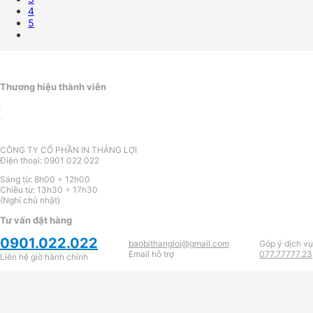
4
5
Thương hiệu thành viên
CÔNG TY CỔ PHẦN IN THẮNG LỢI
Điện thoại: 0901 022 022
Sáng từ: 8h00 ÷ 12h00
Chiều từ: 13h30 ÷ 17h30
(Nghỉ chủ nhật)
Tư vấn đặt hàng
0901.022.022
baobithangloi@gmail.com
Góp ý dịch vụ
Email hỗ trợ
077.77777.23
Liên hệ giờ hành chính