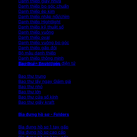
Danh thiếp giấy nhựa
Danh thiếp bo góc chuẩn
Danh thiếp ép kim
Danh thiếp nhập nổi/chìm
Danh thiếp Hightlight
Danh thiếp kỹ thuật số
Danh thiếp vuông
Danh thiếp oval
Danh thiếp vuông bo góc
Danh thiếp gấp đôi
Bộ mẫu danh thiếp
Danh thiếp thông minh
Tài khoản danh thiếp điện tử
Bao thư - Envelopes
Bao thư trung
Bao thư lấy ngay
Bao thư nhỏ
Bao thư lớn
Bao thư cửa sổ kính
Bao thư giấy kraft
Bìa đựng hồ sơ - Folders
Bìa đựng hồ sơ 1 tay gấp
Bìa đựng hồ sơ cao cấp