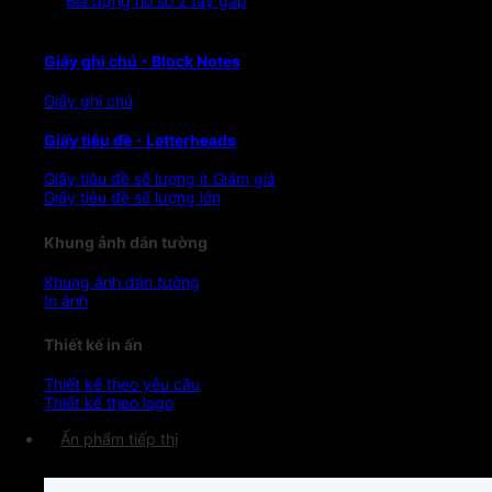
Bìa đựng hồ sơ 2 tay gấp
Giấy ghi chú - Block Notes
Giấy ghi chú
Giấy tiêu đề - Letterheads
Giấy tiêu đề số lượng ít
Giấy tiêu đề số lượng lớn
Khung ảnh dán tường
Khung ảnh dán tường
In ảnh
Thiết kế in ấn
Thiết kế theo yêu cầu
Thiết kế theo logo
Ấn phẩm tiếp thị