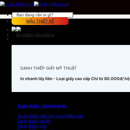
Chuyển
đến
nội
Tìm
dung
kiếm:
MẪU THIẾT KẾ
Ấn phẩm văn phòng
DANH THIẾP GIẤY MỸ THUẬT
In nhanh lấy liền - Loại giấy cao cấp
Chỉ từ 80.000đ/ h
Danh thiếp - NameCards
Danh thiếp giấy mỹ thuật
Danh thiếp chuẩn
Danh thiếp tròn