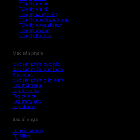
Túi giấy ép kim
Túi giấy giá rẻ
Túi giấy sang trọng
Túi giấy có nắp/nắp gập
Túi giấy có quai xách
Túi giấy có sẵn
Túi giấy bánh mì
Mác sản phẩm
Mác sản phẩm cao cấp
Mác sản phẩm phổ thông
Bookmark
Mác sản phẩm giấy kraft
Tag thời trang
Tag treo cửa
Tag cảm ơn
Tag trang sức
Tag chai lọ
Bao bì nhựa
Túi xốp siêu thị
Túi Nilon