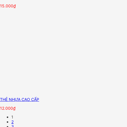
15.000
₫
THẺ NHỰA CAO CẤP
12.000
₫
1
2
3