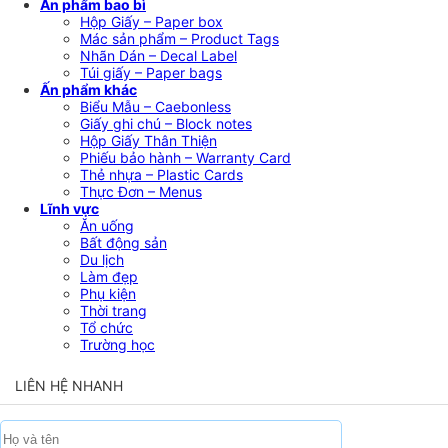
Ấn phẩm bao bì
Hộp Giấy – Paper box
Mác sản phẩm – Product Tags
Nhãn Dán – Decal Label
Túi giấy – Paper bags
Ấn phẩm khác
Biểu Mẫu – Caebonless
Giấy ghi chú – Block notes
Hộp Giấy Thân Thiện
Phiếu bảo hành – Warranty Card
Thẻ nhựa – Plastic Cards
Thực Đơn – Menus
Lĩnh vực
Ăn uống
Bất động sản
Du lịch
Làm đẹp
Phụ kiện
Thời trang
Tổ chức
Trường học
LIÊN HỆ NHANH