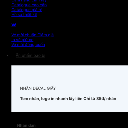
Catalogue cao cấp
Catalogue giá rẻ
Hồ sơ thiết kế
Vé
Vé mời chuẩn
In vé giữ xe
Vé mời đóng cuốn
Ấn phẩm bao bì
NHÃN DECAL GIẤY
Tem nhãn, logo in nhanh lấy liền
Chỉ từ 85đ/ nhãn
Nhãn dán