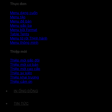
Thực đơn
Menu dạng cuốn
Menu tập
Menu để bàn
Menu gấp ba
Menu bồi Format
Table Tents
Menu tờ rời
Menu thông minh
Thiệp mời
Thiệp mời gấp đôi
Thiệp mời cơ bản
Thiệp mời cao cấp
Thiệp sự kiện
Thiệp khai trương
Thiệp cảm ơn
IN ỐNG ĐỒNG
TIN TỨC