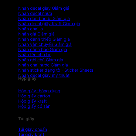
Nhãn decal giấy
Nhãn decal nhựa
Nhãn dán bao bì
Nhãn decal giấy Kraft
Nhãn chai lọ
Nhãn giá
Nhãn danh thiếp
Nhãn vận chuyển
Nhãn cảnh báo
Nhãn tên cho bé
Nhãn ghi chú
Nhãn chai nước
Nhãn sticker dạng tờ - Sticker Sheets
Nhãn decal giấy mỹ thuật
Hộp giấy
Hộp giấy thông dụng
Hộp giấy carton
Hộp giấy kraft
Hộp giấy có sẵn
Túi giấy
Túi giấy chuẩn
Túi giấy kraft