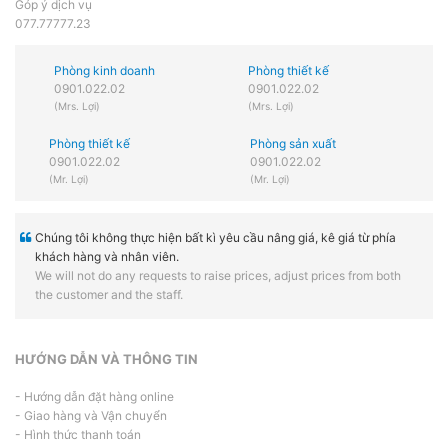
Góp ý dịch vụ
077.77777.23
Phòng kinh doanh
Phòng thiết kế
0901.022.02
0901.022.02
(Mrs. Lợi)
(Mrs. Lợi)
Phòng thiết kế
Phòng sản xuất
0901.022.02
0901.022.02
(Mr. Lợi)
(Mr. Lợi)
Chúng tôi không thực hiện bất kì yêu cầu nâng giá, kê giá từ phía
khách hàng và nhân viên.
We will not do any requests to raise prices, adjust prices from both
the customer and the staff.
HƯỚNG DẪN VÀ THÔNG TIN
- Hướng dẫn đặt hàng online
- Giao hàng và Vận chuyển
- Hình thức thanh toán