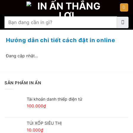
Chuyển
đến
nội
Tìm
dung
kiếm:
Hướng dẫn chi tiết cách đặt in online
Đang cập nhật…
SẢN PHẨM IN ẤN
Tài khoản danh thiếp điện tử
100.000
₫
TÚI XỐP SIÊU THỊ
10.000
₫