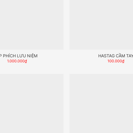
P PHÍCH LƯU NIỆM
HASTAG CẦM TA
1.000.000
₫
100.000
₫