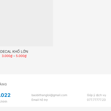
DECAL KHỔ LỚN
3.000
₫
–
5.000
₫
HÀNG
.022
baobithangloi@gmail.com
Góp ý dịch vụ
Email hỗ trợ
077.77777.23
 chính