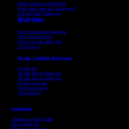
Phiếu quà tặng phổ thông
Phiếu quà tặng giá rẻ
Thẻ tích điểm
Gift Vouchers
Tờ rơi - Flyers
Tờ rơi số lượng ít
Tờ rơi số lượng lớn
Tờ rơi cao cấp
Tờ rơi giá rẻ
Tờ gấp - Leaflets, Brochures
Tờ gấp ba
Tờ gấp đôi A4
Tờ gấp đôi A5
Tờ gấp cao cấp
Tờ rơi số lượng ít
Tờ rơi siêu rẻ
Catalogue
Catalogue Tiêu Chuẩn
Hồ sơ năng lực
Cẩm nang cầm tay