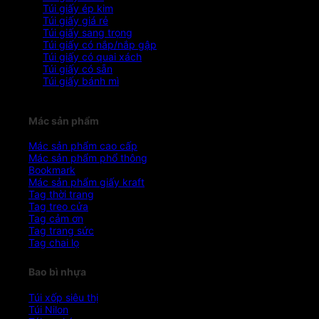
Túi giấy ép kim
Túi giấy giá rẻ
Túi giấy sang trọng
Túi giấy có nắp/nắp gập
Túi giấy có quai xách
Túi giấy có sẵn
Túi giấy bánh mì
Mác sản phẩm
Mác sản phẩm cao cấp
Mác sản phẩm phổ thông
Bookmark
Mác sản phẩm giấy kraft
Tag thời trang
Tag treo cửa
Tag cảm ơn
Tag trang sức
Tag chai lọ
Bao bì nhựa
Túi xốp siêu thị
Túi Nilon