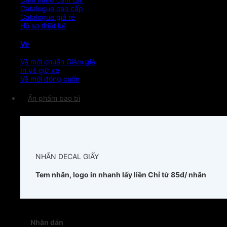
Catalogue cao cấp
Catalogue giá rẻ
Hồ sơ thiết kế
Vé
Vé mời chuẩn
In vé giữ xe
Vé mời đóng cuốn
Ấn phẩm bao bì
NHÃN DECAL GIẤY
Tem nhãn, logo in nhanh lấy liền
Chỉ từ 85đ/ nhãn
Nhãn dán