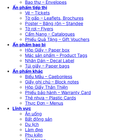
Bao thư – Envelopes
Ấn phẩm tiếp thị
Vé – Tickets
Tờ gấp – Leaflets, Brochures
Poster – Băng rôn – Standee
Tờ rơi – Flyers
Cẩm Nang – Catalogues
Phiếu Quà Tặng – Gift Vouchers
Ấn phẩm bao bì
Hộp Giấy – Paper box
Mác sản phẩm – Product Tags
Nhãn Dán – Decal Label
Túi giấy – Paper bags
Ấn phẩm khác
Biểu Mẫu – Caebonless
Giấy ghi chú – Block notes
Hộp Giấy Thân Thiện
Phiếu bảo hành – Warranty Card
Thẻ nhựa – Plastic Cards
Thực Đơn – Menus
Lĩnh vực
Ăn uống
Bất động sản
Du lịch
Làm đẹp
Phụ kiện