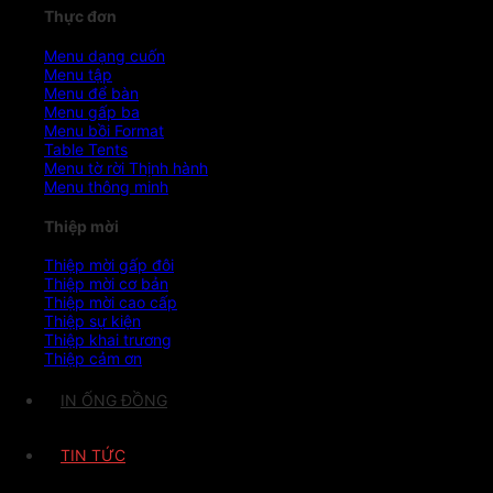
Thực đơn
Menu dạng cuốn
Menu tập
Menu để bàn
Menu gấp ba
Menu bồi Format
Table Tents
Menu tờ rời
Menu thông minh
Thiệp mời
Thiệp mời gấp đôi
Thiệp mời cơ bản
Thiệp mời cao cấp
Thiệp sự kiện
Thiệp khai trương
Thiệp cảm ơn
IN ỐNG ĐỒNG
TIN TỨC