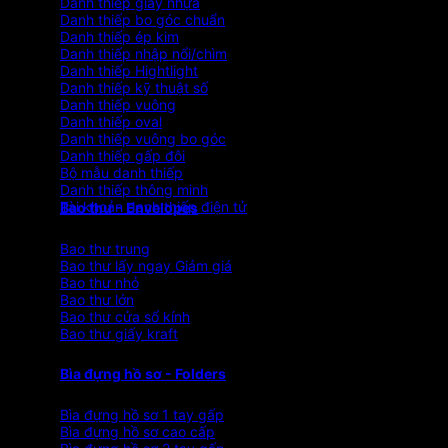
Danh thiếp giấy nhựa
Danh thiếp bo góc chuẩn
Danh thiếp ép kim
Danh thiếp nhập nổi/chìm
Danh thiếp Hightlight
Danh thiếp kỹ thuật số
Danh thiếp vuông
Danh thiếp oval
Danh thiếp vuông bo góc
Danh thiếp gấp đôi
Bộ mẫu danh thiếp
Danh thiếp thông minh
Tài khoản danh thiếp điện tử
Bao thư - Envelopes
Bao thư trung
Bao thư lấy ngay
Bao thư nhỏ
Bao thư lớn
Bao thư cửa sổ kính
Bao thư giấy kraft
Bìa đựng hồ sơ - Folders
Bìa đựng hồ sơ 1 tay gấp
Bìa đựng hồ sơ cao cấp