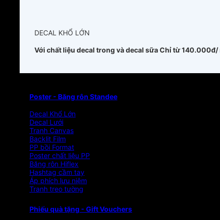
DECAL KHỔ LỚN
Với chất liệu decal trong và decal sữa
Chỉ từ 140.000đ/
Poster - Băng rôn Standee
Decal Khổ Lớn
Decal Lưới
Tranh Canvas
Backlit Film
PP bồi Format
Poster chất liệu PP
Băng rôn Hiflex
Hashtag cầm tay
Áp phích lưu niệm
Tranh treo tường
Phiếu quà tặng - Gift Vouchers