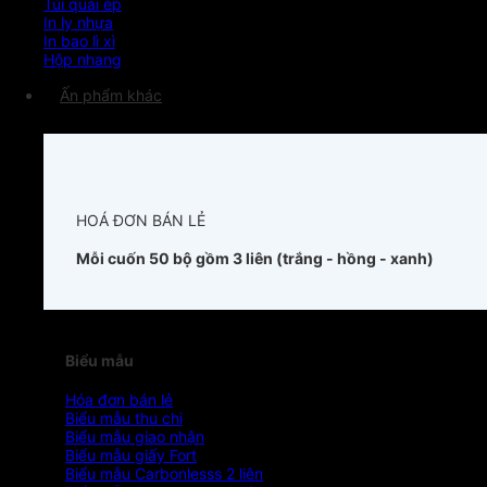
Túi quai ép
In ly nhựa
In bao lì xì
Hộp nhang
Ấn phẩm khác
HOÁ ĐƠN BÁN LẺ
Mỗi cuốn 50 bộ gồm 3 liên (trắng - hồng - xanh)
Biểu mẫu
Hóa đơn bán lẻ
Biểu mẫu thu chi
Biểu mẫu giao nhận
Biểu mẫu giấy Fort
Biểu mẫu Carbonlesss 2 liên