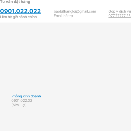
Tư vấn đặt hàng
0901.022.022
baobithangloi@gmail.com
Góp ý dịch vụ
Email hỗ trợ
077.77777.23
Liên hệ giờ hành chính
Phòng kinh doanh
0901.022.02
(Mrs. Lợi)