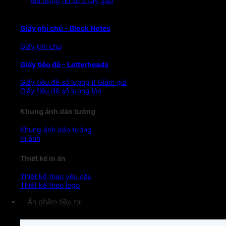
Bìa đựng hồ sơ 2 tay gấp
Giấy ghi chú - Block Notes
Giấy ghi chú
Giấy tiêu đề - Letterheads
Giấy tiêu đề số lượng ít
Giấy tiêu đề số lượng lớn
Khung ảnh dán tường
Khung ảnh dán tường
In ảnh
Thiết kế in ấn
Thiết kế theo yêu cầu
Thiết kế theo logo
Ấn phẩm tiếp thị