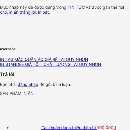
Mục nhập này đã được đăng trong
TIN TỨC
và được gắn thẻ
hội
chợ
,
in ấn thắng lợi
,
in bạt
.
userbena
IN TAG MÁC QUẦN ÁO GIÁ RẺ TẠI QUY NHƠN
IN STANDEE GIÁ TỐT, CHẤT LƯỢNG TẠI QUY NHƠN
Trả lời
Bạn phải
đăng nhập
để gửi bình luận.
SẢN PHẨM IN ẤN
Tài khoản danh thiếp điện tử
100.000
₫