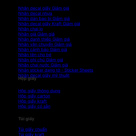
Nhãn decal giấy
Nhãn decal nhựa
Nhãn dán bao bì
Nhãn decal giấy Kraft
Nhãn chai lọ
Nhãn giá
Nhãn danh thiếp
Nhãn vận chuyển
Nhãn cảnh báo
Nhãn tên cho bé
Nhãn ghi chú
Nhãn chai nước
Nhãn sticker dạng tờ - Sticker Sheets
Nhãn decal giấy mỹ thuật
Hộp giấy
Hộp giấy thông dụng
Hộp giấy carton
Hộp giấy kraft
Hộp giấy có sẵn
Túi giấy
Túi giấy chuẩn
Túi giấy kraft