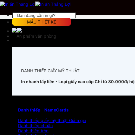
Chuyển
đến
nội
Tìm
dung
kiếm:
MẪU THIẾT KẾ
Ấn phẩm văn phòng
DANH THIẾP GIẤY MỸ THUẬT
In nhanh lấy liền - Loại giấy cao cấp
Chỉ từ 80.000đ/ h
Danh thiếp - NameCards
Danh thiếp giấy mỹ thuật
Danh thiếp chuẩn
Danh thiếp tròn