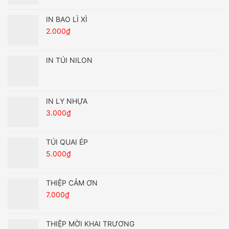
IN BAO LÌ XÌ
2.000
₫
IN TÚI NILON
IN LY NHỰA
3.000
₫
TÚI QUAI ÉP
5.000
₫
THIỆP CẢM ƠN
7.000
₫
THIỆP MỜI KHAI TRƯƠNG