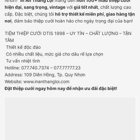
Nhơn?
In Ấn Thắng Lợi
mang đến
hơn 100+ mẫu thiệp cưới
hiện đại, sang trọng, vintage
với
giá tốt nhất
, chất lượng cao
cấp. Đặc biệt, chúng tôi
hỗ trợ thiết kế miễn phí, giao hàng tận
nơi
, đảm bảo thiệp cưới hoàn hảo cho ngày trọng đại của bạn!
TIỆM THIỆP CƯỚI OTIS 1998
– UY TÍN – CHẤT LƯỢNG – TẬN
TÂM
Thiết kế độc đáo
Có nhiều chất liệu, mức giá cho dâu rể lựa chọn
Tư vấn nhiệt tình
Hotline: 077.740.7374 – 077.77777.23
Address: 109 Diên Hồng, Tp. Quy Nhơn
Website:
www.inanthangloi.com
Đặt thiệp cưới ngay hôm nay để nhận ưu đãi đặc biệt!