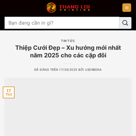
Chuyển
đến
nội
Tìm
dung
kiếm:
TIN TỨC
Thiệp Cưới Đẹp – Xu hướng mới nhất
năm 2025 cho các cặp đôi
ĐÃ ĐĂNG TRÊN
17/03/2025
BỞI
USERBENA
17
Th3