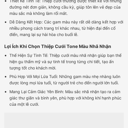
Thiết Kế Tinh Tế: Thiệp cưới thường được thiết kế với những
đường nét đơn giản, không cầu kỳ, giúp tôn lên vẻ đẹp của
màu sắc mà không làm rối mắt.
Dễ Dàng Kết Hợp: Các gam màu này rất dễ dàng kết hợp với
nhiều phong cách trang trí khác nhau, từ hiện đại đến cổ
điển, mang lại sự hài hòa cho buổi lễ.
Lợi Ích Khi Chọn Thiệp Cưới Tone Màu Nhã Nhặn
Thể Hiện Sự Tinh Tế: Thiệp cưới màu nhã nhặn giúp bạn thể
hiện gu thẩm mỹ và sự tinh tế trong từng chi tiết, tạo ấn
tượng tốt cho khách mời.
Phù Hợp Với Mọi Lứa Tuổi: Những gam màu nhẹ nhàng luôn
được lòng mọi lứa tuổi, từ người trẻ cho đến người lớn tuổi.
Mang Lại Cảm Giác Yên Bình: Màu sắc nhã nhặn tạo ra cảm
giác thư giãn và bình yên, phù hợp với không khí hạnh phúc
của một lễ cưới.