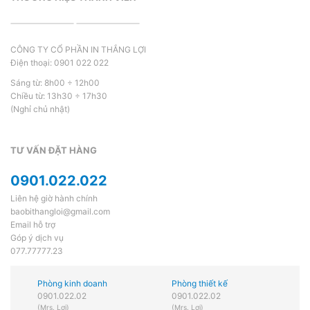
CÔNG TY CỔ PHẦN IN THẮNG LỢI
Điện thoại: 0901 022 022
Sáng từ: 8h00 ÷ 12h00
Chiều từ: 13h30 ÷ 17h30
(Nghỉ chủ nhật)
TƯ VẤN ĐẶT HÀNG
0901.022.022
Liên hệ giờ hành chính
baobithangloi@gmail.com
Email hỗ trợ
Góp ý dịch vụ
077.77777.23
Phòng kinh doanh
Phòng thiết kế
0901.022.02
0901.022.02
(Mrs. Lợi)
(Mrs. Lợi)