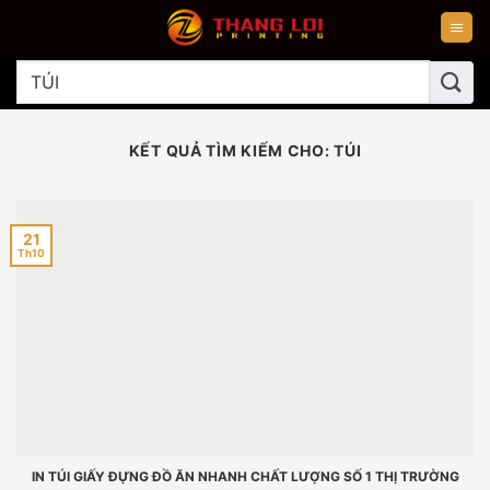
Chuyển
đến
nội
Tìm
dung
kiếm:
KẾT QUẢ TÌM KIẾM CHO:
TÚI
21
Th10
IN TÚI GIẤY ĐỰNG ĐỒ ĂN NHANH CHẤT LƯỢNG SỐ 1 THỊ TRƯỜNG