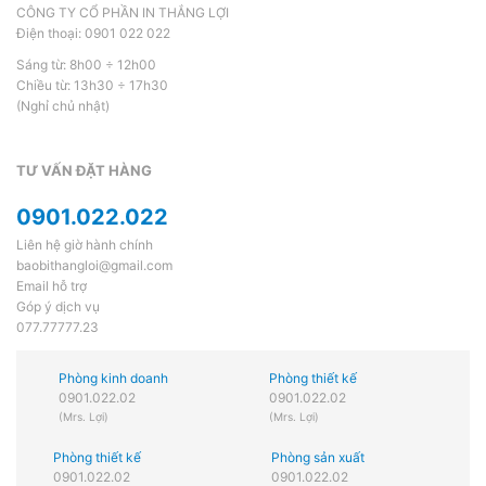
CÔNG TY CỔ PHẦN IN THẮNG LỢI
Điện thoại: 0901 022 022
Sáng từ: 8h00 ÷ 12h00
Chiều từ: 13h30 ÷ 17h30
(Nghỉ chủ nhật)
TƯ VẤN ĐẶT HÀNG
0901.022.022
Liên hệ giờ hành chính
baobithangloi@gmail.com
Email hỗ trợ
Góp ý dịch vụ
077.77777.23
Phòng kinh doanh
Phòng thiết kế
0901.022.02
0901.022.02
(Mrs. Lợi)
(Mrs. Lợi)
Phòng thiết kế
Phòng sản xuất
0901.022.02
0901.022.02