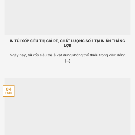
IN TÚI XỐP SIÊU THỊ GIÁ RẺ, CHẤT LƯỢNG SỐ 1 TẠI IN ẤN THẮNG
LỢI!
Ngày nay, túi xốp siêu thị là vật dụng không thể thiếu trong việc đóng
[...]
04
Th10