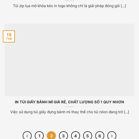
Túi zip lụa mờ khóa kéo in logo không chỉ là giải pháp đóng gói [...]
19
Th9
IN TÚI GIẤY BÁNH MÌ GIÁ RẺ, CHẤT LƯỢNG SỐ 1 QUY NHƠN
Việc sử dụng túi giấy đựng bánh mì thay thế cho túi nilon đang trở [...]
1
2
3
4
5
6