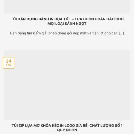
TÚI DÁN ĐỰNG BÁNH IN HỌA TIẾT – LỰA CHỌN HOÀN HẢO CHO
MỌI LOẠI BÁNH NGỌT
Bạn đang tìm kiếm giải pháp đóng gói đẹp mắt và tiện lợi cho các [...]
24
Th9
TÚI ZIP LỤA MỜ KHÓA KÉO IN LOGO GÍA RẺ, CHẤT LƯỢNG SỐ 1
QUY NHƠN