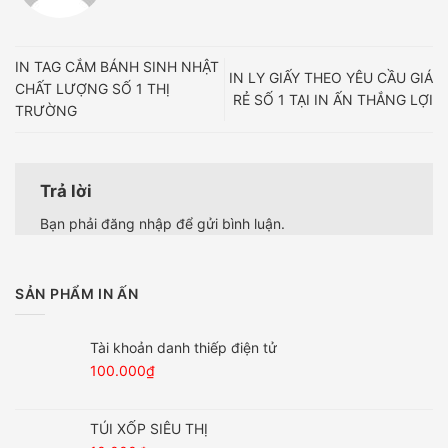
IN TAG CẮM BÁNH SINH NHẬT
IN LY GIẤY THEO YÊU CẦU GIÁ
CHẤT LƯỢNG SỐ 1 THỊ
RẺ SỐ 1 TẠI IN ẤN THẮNG LỢI
TRƯỜNG
Trả lời
Bạn phải
đăng nhập
để gửi bình luận.
SẢN PHẨM IN ẤN
Tài khoản danh thiếp điện tử
100.000
₫
TÚI XỐP SIÊU THỊ