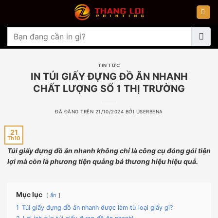
Chuyển
đến
nội
Tìm
dung
kiếm:
TIN TỨC
IN TÚI GIẤY ĐỰNG ĐỒ ĂN NHANH
CHẤT LƯỢNG SỐ 1 THỊ TRƯỜNG
ĐÃ ĐĂNG TRÊN
21/10/2024
BỞI
USERBENA
21
Th10
Túi giấy đựng đồ ăn nhanh không chỉ là công cụ đóng gói tiện
lợi mà còn là phương tiện quảng bá thương hiệu hiệu quả.
Mục lục
ẩn
1
Túi giấy đựng đồ ăn nhanh được làm từ loại giấy gì?