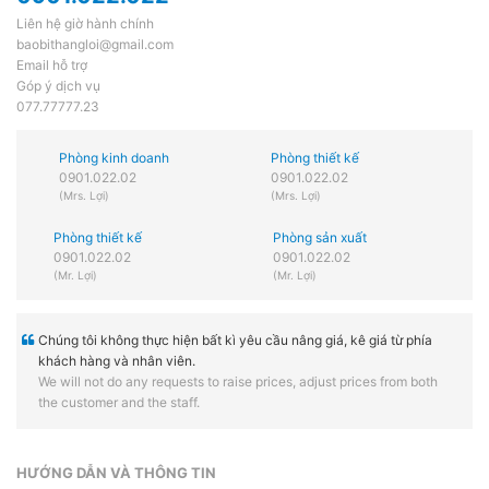
Liên hệ giờ hành chính
baobithangloi@gmail.com
Email hỗ trợ
Góp ý dịch vụ
077.77777.23
Phòng kinh doanh
Phòng thiết kế
0901.022.02
0901.022.02
(Mrs. Lợi)
(Mrs. Lợi)
Phòng thiết kế
Phòng sản xuất
0901.022.02
0901.022.02
(Mr. Lợi)
(Mr. Lợi)
Chúng tôi không thực hiện bất kì yêu cầu nâng giá, kê giá từ phía
khách hàng và nhân viên.
We will not do any requests to raise prices, adjust prices from both
the customer and the staff.
HƯỚNG DẪN VÀ THÔNG TIN