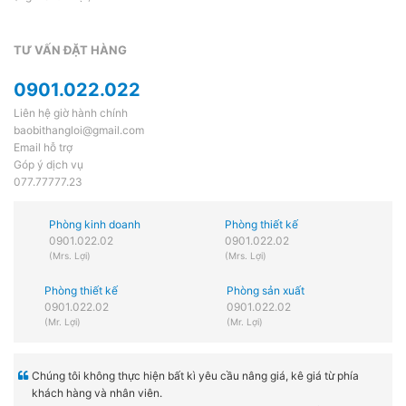
TƯ VẤN ĐẶT HÀNG
0901.022.022
Liên hệ giờ hành chính
baobithangloi@gmail.com
Email hỗ trợ
Góp ý dịch vụ
077.77777.23
Phòng kinh doanh
Phòng thiết kế
0901.022.02
0901.022.02
(Mrs. Lợi)
(Mrs. Lợi)
Phòng thiết kế
Phòng sản xuất
0901.022.02
0901.022.02
(Mr. Lợi)
(Mr. Lợi)
Chúng tôi không thực hiện bất kì yêu cầu nâng giá, kê giá từ phía
khách hàng và nhân viên.