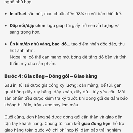
nghệ phù hợp:
In offset
sắc nét, màu chuẩn đến 98% so với bản thiết kế.
Dập nổi/dập chìm
logo giúp túi giấy trở nên ấn tượng và
sang trọng hơn.
Ép kim/ép nhũ vàng, bạc, đỏ…
tạo điểm nhấn độc đáo, thu
hút ánh nhìn.
Ngoài ra, có thể cán màng mờ, bóng để tăng độ bền và tính
thẩm mỹ cho sản phẩm.
Bước 4: Gia công – Đóng gói – Giao hàng
Sau in, túi sẽ được gia công kỹ lưỡng: cán màng, bế túi, gắn
quai bằng dây ruy băng, dây xoắn, dây dù… tùy yêu cầu. Mỗi
sản phẩm đều được kiểm tra kỹ trước khi đóng gói để đảm bảo
không bị lỗi in, trầy xước hay lem màu.
Cuối cùng, đơn hàng sẽ được đóng gói cẩn thận và giao đến
tận tay khách hàng. Chúng tôi cam kết
giao đúng hẹn
, hỗ trợ
giao hàng toàn quốc với chi phí hợp lý, đảm bảo trải nghiệm