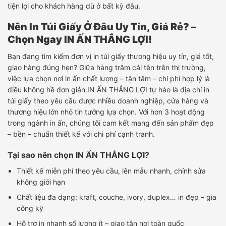
tiện lợi cho khách hàng dù ở bất kỳ đâu.
Nên In Túi Giấy Ở Đâu Uy Tín, Giá Rẻ? –
Chọn Ngay IN ẤN THẮNG LỢI!
Bạn đang tìm kiếm đơn vị in túi giấy thương hiệu uy tín, giá tốt,
giao hàng đúng hẹn? Giữa hàng trăm cái tên trên thị trường,
việc lựa chọn nơi in ấn chất lượng – tận tâm – chi phí hợp lý là
điều không hề đơn giản.IN ẤN THẮNG LỢI tự hào là địa chỉ in
túi giấy theo yêu cầu được nhiều doanh nghiệp, cửa hàng và
thương hiệu lớn nhỏ tin tưởng lựa chọn. Với hơn 3 hoạt động
trong ngành in ấn, chúng tôi cam kết mang đến sản phẩm đẹp
– bền – chuẩn thiết kế với chi phí cạnh tranh.
Tại sao nên chọn IN ẤN THẮNG LỢI?
Thiết kế miễn phí theo yêu cầu, lên mẫu nhanh, chỉnh sửa
không giới hạn
Chất liệu đa dạng: kraft, couche, ivory, duplex… in đẹp – gia
công kỹ
Hỗ trợ in nhanh số lượng ít – giao tận nơi toàn quốc