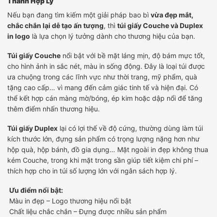
Thành Hợp Lý
Nếu bạn đang tìm kiếm một giải pháp bao bì
vừa đẹp mắt,
chắc chắn lại dễ tạo ấn tượng
, thì
túi giấy Couche và Duplex
in logo
là lựa chọn lý tưởng dành cho thương hiệu của bạn.
Túi giấy Couche
nổi bật với bề mặt láng mịn, độ bám mực tốt,
cho hình ảnh in sắc nét, màu in sống động. Đây là loại túi được
ưa chuộng trong các lĩnh vực như thời trang, mỹ phẩm, quà
tặng cao cấp… vì mang đến cảm giác tinh tế và hiện đại. Có
thể kết hợp cán màng mờ/bóng, ép kim hoặc dập nổi để tăng
thêm điểm nhấn thương hiệu.
Túi giấy Duplex
lại có lợi thế về độ cứng, thường dùng làm túi
kích thước lớn, đựng sản phẩm có trọng lượng nặng hơn như
hộp quà, hộp bánh, đồ gia dụng… Mặt ngoài in đẹp không thua
kém Couche, trong khi mặt trong sần giúp tiết kiệm chi phí –
thích hợp cho in túi số lượng lớn với ngân sách hợp lý.
Ưu điểm nổi bật:
Màu in đẹp – Logo thương hiệu nổi bật
Chất liệu chắc chắn – Đựng được nhiều sản phẩm