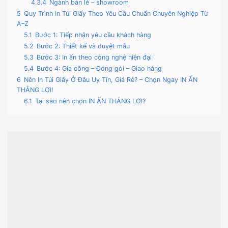
4.3.4
Ngành bán lẻ – showroom
5
Quy Trình In Túi Giấy Theo Yêu Cầu Chuẩn Chuyên Nghiệp Từ
A–Z
5.1
Bước 1: Tiếp nhận yêu cầu khách hàng
5.2
Bước 2: Thiết kế và duyệt mẫu
5.3
Bước 3: In ấn theo công nghệ hiện đại
5.4
Bước 4: Gia công – Đóng gói – Giao hàng
6
Nên In Túi Giấy Ở Đâu Uy Tín, Giá Rẻ? – Chọn Ngay IN ẤN
THẮNG LỢI!
6.1
Tại sao nên chọn IN ẤN THẮNG LỢI?