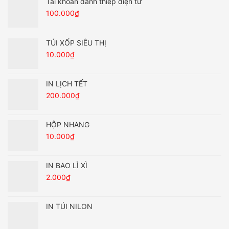
Tài khoản danh thiếp điện tử
100.000
₫
TÚI XỐP SIÊU THỊ
10.000
₫
IN LỊCH TẾT
200.000
₫
HỘP NHANG
10.000
₫
IN BAO LÌ XÌ
2.000
₫
IN TÚI NILON