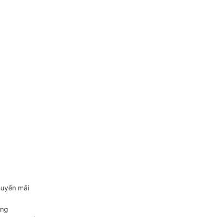
huyến mãi
àng