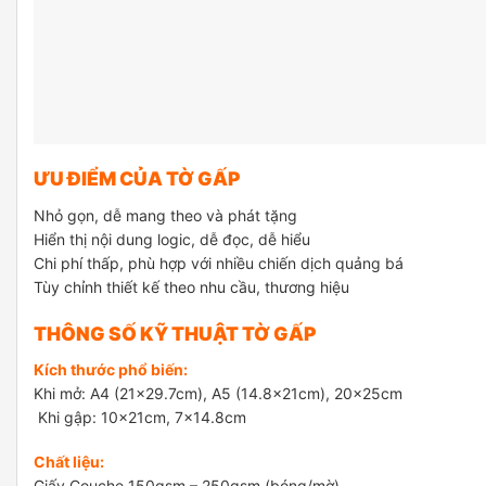
ƯU ĐIỂM CỦA TỜ GẤP
Nhỏ gọn, dễ mang theo và phát tặng
Hiển thị nội dung logic, dễ đọc, dễ hiểu
Chi phí thấp, phù hợp với nhiều chiến dịch quảng bá
Tùy chỉnh thiết kế theo nhu cầu, thương hiệu
THÔNG SỐ KỸ THUẬT TỜ GẤP
Kích thước phổ biến:
Khi mở: A4 (21×29.7cm), A5 (14.8x21cm), 20x25cm
Khi gập: 10x21cm, 7×14.8cm
Chất liệu:
Giấy Couche 150gsm – 250gsm (bóng/mờ)