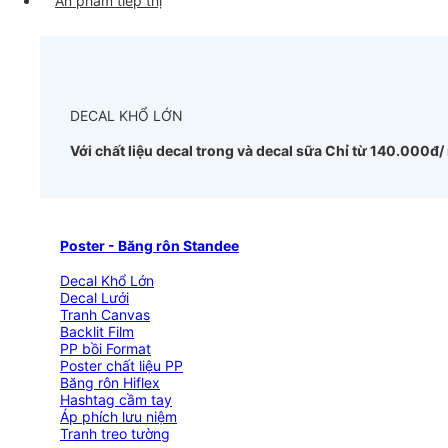
Ấn phẩm tiếp thị
DECAL KHỔ LỚN
Với chất liệu decal trong và decal sữa
Chỉ từ 140.000đ/
Poster - Băng rôn Standee
Decal Khổ Lớn
Decal Lưới
Tranh Canvas
Backlit Film
PP bồi Format
Poster chất liệu PP
Băng rôn Hiflex
Hashtag cầm tay
Áp phích lưu niệm
Tranh treo tường