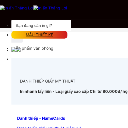
Chuyển
đến
nội
dung
Tìm
kiếm:
MẪU THIẾT KẾ
Ấn phẩm văn phòng
DANH THIẾP GIẤY MỸ THUẬT
In nhanh lấy liền - Loại giấy cao cấp
Chỉ từ 80.000đ/ h
Danh thiếp - NameCards