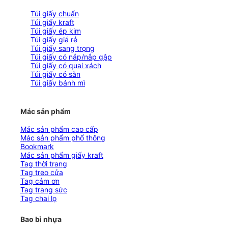
Túi giấy chuẩn
Túi giấy kraft
Túi giấy ép kim
Túi giấy giá rẻ
Túi giấy sang trọng
Túi giấy có nắp/nắp gập
Túi giấy có quai xách
Túi giấy có sẵn
Túi giấy bánh mì
Mác sản phẩm
Mác sản phẩm cao cấp
Mác sản phẩm phổ thông
Bookmark
Mác sản phẩm giấy kraft
Tag thời trang
Tag treo cửa
Tag cảm ơn
Tag trang sức
Tag chai lọ
Bao bì nhựa