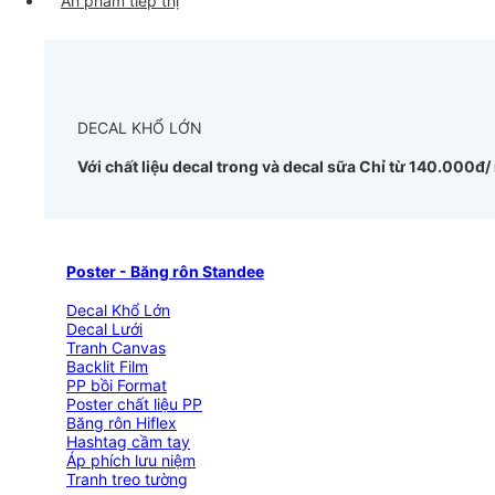
Ấn phẩm tiếp thị
DECAL KHỔ LỚN
Với chất liệu decal trong và decal sữa
Chỉ từ 140.000đ/
Poster - Băng rôn Standee
Decal Khổ Lớn
Decal Lưới
Tranh Canvas
Backlit Film
PP bồi Format
Poster chất liệu PP
Băng rôn Hiflex
Hashtag cầm tay
Áp phích lưu niệm
Tranh treo tường