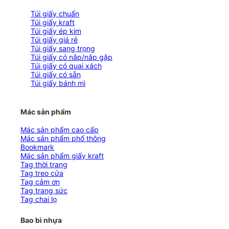
Túi giấy chuẩn
Túi giấy kraft
Túi giấy ép kim
Túi giấy giá rẻ
Túi giấy sang trọng
Túi giấy có nắp/nắp gập
Túi giấy có quai xách
Túi giấy có sẵn
Túi giấy bánh mì
Mác sản phẩm
Mác sản phẩm cao cấp
Mác sản phẩm phổ thông
Bookmark
Mác sản phẩm giấy kraft
Tag thời trang
Tag treo cửa
Tag cảm ơn
Tag trang sức
Tag chai lọ
Bao bì nhựa