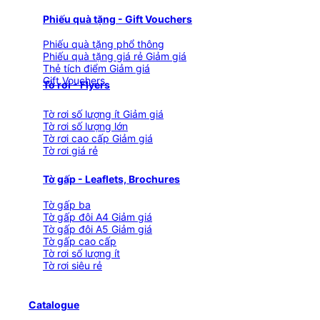
Phiếu quà tặng - Gift Vouchers
Phiếu quà tặng phổ thông
Phiếu quà tặng giá rẻ
Thẻ tích điểm
Gift Vouchers
Tờ rơi - Flyers
Tờ rơi số lượng ít
Tờ rơi số lượng lớn
Tờ rơi cao cấp
Tờ rơi giá rẻ
Tờ gấp - Leaflets, Brochures
Tờ gấp ba
Tờ gấp đôi A4
Tờ gấp đôi A5
Tờ gấp cao cấp
Tờ rơi số lượng ít
Tờ rơi siêu rẻ
Catalogue