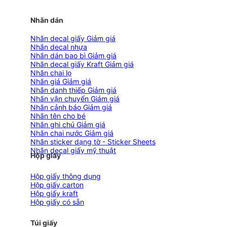
Nhãn dán
Nhãn decal giấy
Nhãn decal nhựa
Nhãn dán bao bì
Nhãn decal giấy Kraft
Nhãn chai lọ
Nhãn giá
Nhãn danh thiếp
Nhãn vận chuyển
Nhãn cảnh báo
Nhãn tên cho bé
Nhãn ghi chú
Nhãn chai nước
Nhãn sticker dạng tờ - Sticker Sheets
Nhãn decal giấy mỹ thuật
Hộp giấy
Hộp giấy thông dụng
Hộp giấy carton
Hộp giấy kraft
Hộp giấy có sẵn
Túi giấy