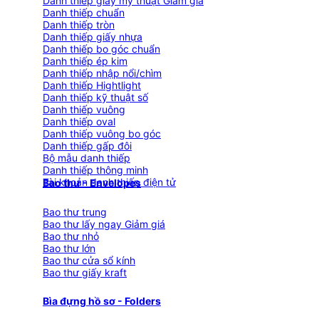
Danh thiếp giấy mỹ thuật
Danh thiếp chuẩn
Danh thiếp tròn
Danh thiếp giấy nhựa
Danh thiếp bo góc chuẩn
Danh thiếp ép kim
Danh thiếp nhập nổi/chìm
Danh thiếp Hightlight
Danh thiếp kỹ thuật số
Danh thiếp vuông
Danh thiếp oval
Danh thiếp vuông bo góc
Danh thiếp gấp đôi
Bộ mẫu danh thiếp
Danh thiếp thông minh
Tài khoản danh thiếp điện tử
Bao thư - Envelopes
Bao thư trung
Bao thư lấy ngay
Bao thư nhỏ
Bao thư lớn
Bao thư cửa sổ kính
Bao thư giấy kraft
Bìa đựng hồ sơ - Folders