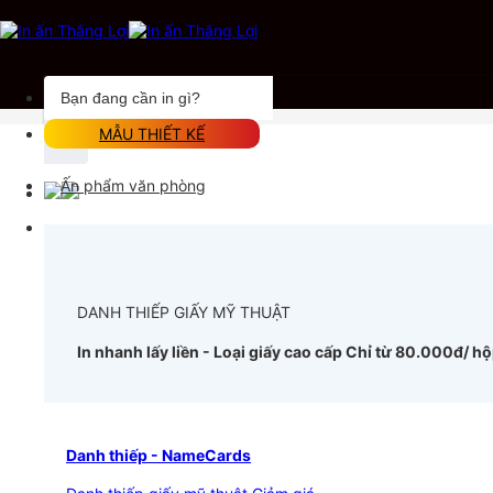
Chuyển
đến
nội
dung
Tìm
kiếm:
MẪU THIẾT KẾ
Ấn phẩm văn phòng
DANH THIẾP GIẤY MỸ THUẬT
In nhanh lấy liền - Loại giấy cao cấp
Chỉ từ 80.000đ/ h
Danh thiếp - NameCards