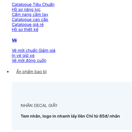
Catalogue Tiêu Chuẩn
Hồ sơ năng lực
Cẩm nang cầm tay
Catalogue cao cấp
Catalogue giá rẻ
Hồ sơ thiết kế
Vé
Vé mời chuẩn
In vé giữ xe
Vé mời đóng cuốn
Ấn phẩm bao bì
NHÃN DECAL GIẤY
Tem nhãn, logo in nhanh lấy liền
Chỉ từ 85đ/ nhãn