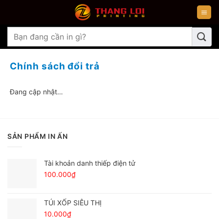
Chuyển
đến
nội
Tìm
dung
kiếm:
Chính sách đổi trả
Đang cập nhật…
SẢN PHẨM IN ẤN
Tài khoản danh thiếp điện tử
100.000
₫
TÚI XỐP SIÊU THỊ
10.000
₫