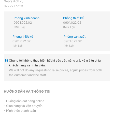
Góp ý dịch vụ
077.77777.23
Phòng kinh doanh
Phòng thiết kế
0901.022.02
0901.022.02
(Mrs. Lợi)
(Mrs. Lợi)
Phòng thiết kế
Phòng sản xuất
0901.022.02
0901.022.02
(Mr. Lợi)
(Mr. Lợi)
Chúng tôi không thực hiện bất kì yêu cầu nâng giá, kê giá từ phía
khách hàng và nhân viên.
We will not do any requests to raise prices, adjust prices from both
the customer and the staff.
HƯỚNG DẪN VÀ THÔNG TIN
- Hướng dẫn đặt hàng online
- Giao hàng và Vận chuyển
- Hình thức thanh toán